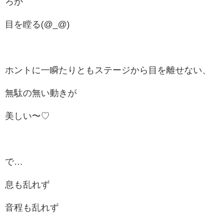
ろが
目を瞠る(@_@)
ホントに一瞬たりともステージから目を離せない、
無駄の無い動きが
美しい〜♡
で…
息も乱れず
音程も乱れず