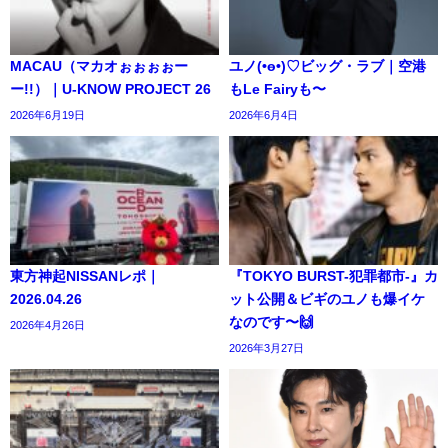
MACAU（マカオぉぉぉぉー
ユノ(•ө•)♡ビッグ・ラブ｜空港
ー!!）｜U-KNOW PROJECT 26
もLe Fairyも〜
2026年6月19日
2026年6月4日
東方神起NISSANレポ｜
『TOKYO BURST-犯罪都市-』カ
2026.04.26
ット公開＆ビギのユノも爆イケ
なのです〜🙌
2026年4月26日
2026年3月27日