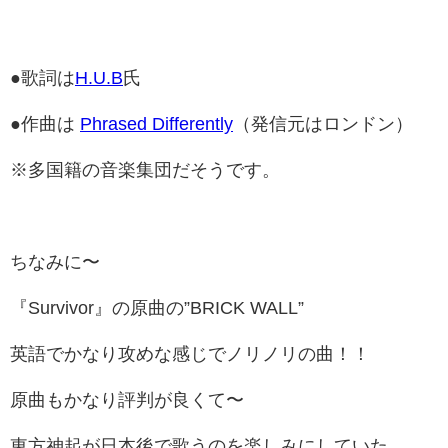
●歌詞は
H.U.B
氏
●作曲は
Phrased Differently
（発信元はロンドン）
※多国籍の音楽集団だそうです。
ちなみに〜
『Survivor』の原曲の”BRICK WALL”
英語でかなり攻めな感じでノリノリの曲！！
原曲もかなり評判が良くて〜
東方神起が日本後で歌うのを楽しみにしていた