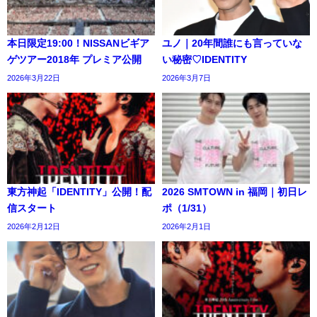
本日限定19:00！NISSANビギア
ユノ｜20年間誰にも言っていな
ゲツアー2018年 プレミア公開
い秘密♡IDENTITY
2026年3月22日
2026年3月7日
東方神起「IDENTITY」公開！配
2026 SMTOWN in 福岡｜初日レ
信スタート
ポ（1/31）
2026年2月12日
2026年2月1日