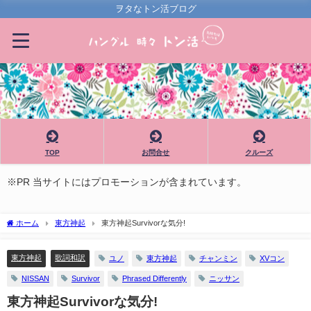
ヲタなトン活ブログ
TOP
お問合せ
クルーズ
※PR 当サイトにはプロモーションが含まれています。
ホーム
東方神起
東方神起Survivorな気分!
東方神起
歌詞和訳
ユノ
東方神起
チャンミン
XVコン
NISSAN
Survivor
Phrased Differently
ニッサン
東方神起Survivorな気分!