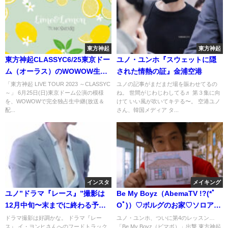
東方神起
東方神起
東方神起CLASSYC6/25東京ドー
ユノ・ユンホ『スウェットに隠
ム（オーラス）のWOWOW生中
された情熱の証』金浦空港
継が決定！
「東方神起 LIVE TOUR 2023 ～CLASSYC
ユノの記事がまだまだ場を賑わせてるの
～」 6月25日(日)東京ドーム公演の模様
ね。 世間がじわじわしてる♬ 第３集に向
を、WOWOWで完全独占生中継(放送＆
けて いい風が吹いてキテる〜。 空港ユノ
配...
さん、韓国メディア タ...
インスタ
メイキング
ユノ”ドラマ『レース』”撮影は
Be My Boyz（AbemaTV !?(*ﾟ
12月中旬〜末までに終わる予
Oﾟ)）♡ボルグのお家♡ソロアル
定。
バム♡😆
ドラマ撮影は好調かな。 ドラマ『レー
ユノ・ユンホ、ついに第4のレッスン…
ス』 イ・ヨンヒさんへのフードトラック
「Be My Boyz（ビマボ）」出撃 東方神起