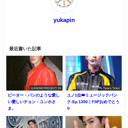
yukapin
最近書いた記事
U-KNOW PROJECT 26
Time's Tickin'
ピーター・パンのような愛し
ユノ1位👑ミュージックバン
い愛しいチョン・ユンホさ
ク-Ep.1300｜FSPおめでとう
ま。
✨️