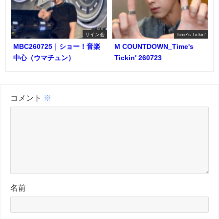
サイン会
Time's Tickin'
MBC260725｜ショー！音楽
M COUNTDOWN_Time's
中心（ウマチュン）
Tickin' 260723
コメント
※
名前