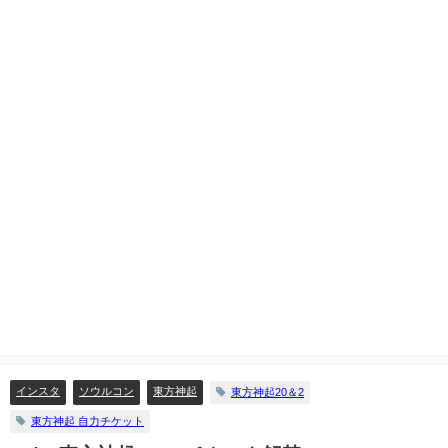
インスタ
ソウルコン
東方神起
東方神起20＆2
東方神起 自力チケット