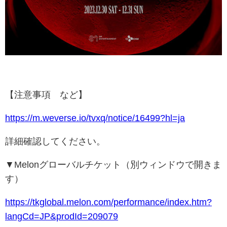
【注意事項 など】
https://m.weverse.io/tvxq/notice/16499?hl=ja
詳細確認してください。
▼Melonグローバルチケット（別ウィンドウで開きま
す）
https://tkglobal.melon.com/performance/index.htm?
langCd=JP&prodId=209079