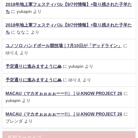
2018年地上軍フェスティバル【9/7付情報】+取り残された子羊た
ち
に
yukapin
より
2018年地上軍フェスティバル【9/7付情報】+取り残された子羊た
ち
に
ななこ
より
ユノソロ ハンドボール競技場｜7月10日が「デッドライン」
に
ゆりえ
より
予定通りに進みますように🙏
に
yukapin
より
予定通りに進みますように🙏
に
ゆりえ
より
MACAU（マカオぉぉぉぉーー!!）｜U-KNOW PROJECT 26
に
yukapin
より
MACAU（マカオぉぉぉぉーー!!）｜U-KNOW PROJECT 26
に
ブレンダ
より
月別アーカイブ