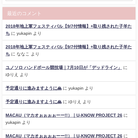
最近のコメント
2018年地上軍フェスティバル【9/7付情報】+取り残された子羊た
ち
に
yukapin
より
2018年地上軍フェスティバル【9/7付情報】+取り残された子羊た
ち
に
ななこ
より
ユノソロ ハンドボール競技場｜7月10日が「デッドライン」
に
ゆりえ
より
予定通りに進みますように🙏
に
yukapin
より
予定通りに進みますように🙏
に
ゆりえ
より
MACAU（マカオぉぉぉぉーー!!）｜U-KNOW PROJECT 26
に
yukapin
より
MACAU（マカオぉぉぉぉーー!!）｜U-KNOW PROJECT 26
に