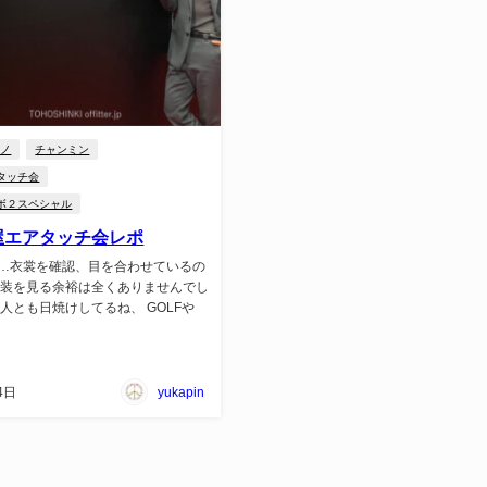
ユノ
チャンミン
タッチ会
ボ２スペシャル
古屋エアタッチ会レポ
…衣裳を確認、目を合わせているの
服装を見る余裕は全くありませんでし
人とも日焼けしてるね、 GOLFや
4日
yukapin