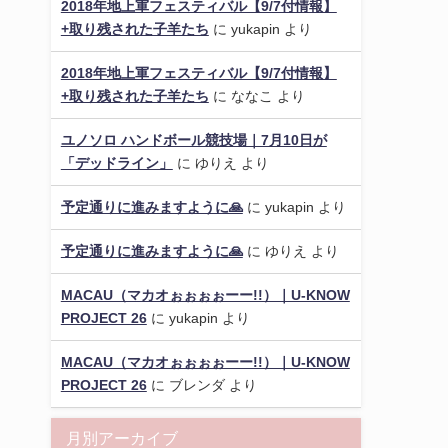
2018年地上軍フェスティバル【9/7付情報】
+取り残された子羊たち
に
yukapin
より
2018年地上軍フェスティバル【9/7付情報】
+取り残された子羊たち
に
ななこ
より
ユノソロ ハンドボール競技場｜7月10日が
「デッドライン」
に
ゆりえ
より
予定通りに進みますように🙏
に
yukapin
より
予定通りに進みますように🙏
に
ゆりえ
より
MACAU（マカオぉぉぉぉーー!!）｜U-KNOW
PROJECT 26
に
yukapin
より
MACAU（マカオぉぉぉぉーー!!）｜U-KNOW
PROJECT 26
に
ブレンダ
より
月別アーカイブ