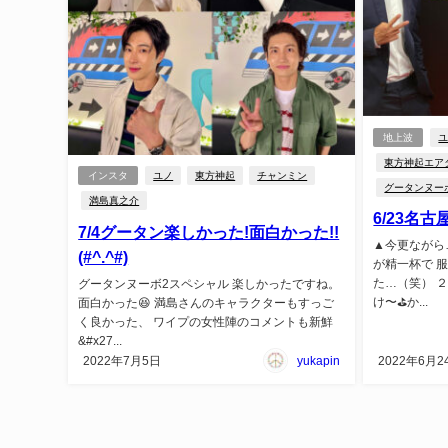
地上波
東方神起エア
インスタ
ユノ
東方神起
チャンミン
グータンヌー
満島真之介
6/23名
7/4グータン楽しかった!面白かった!!
▲今更ながら
(#^.^#)
が精一杯で 
た…（笑） ２
グータンヌーボ2スペシャル 楽しかったですね。
け〜⛳か...
面白かった😆 満島さんのキャラクターもすっご
く良かった、 ワイプの女性陣のコメントも新鮮
&#x27...
2022年7月5日
yukapin
2022年6月2