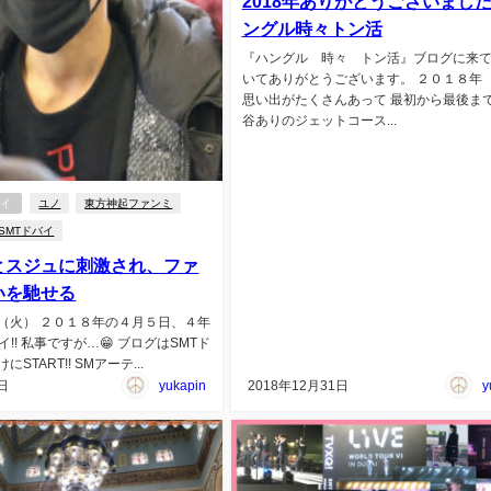
2018年ありがとうございまし
ングル時々トン活
『ハングル 時々 トン活』ブログに来
いてありがとうございます。 ２０１８年
思い出がたくさんあって 最初から最後ま
谷ありのジェットコース...
バイ
ユノ
東方神起ファンミ
SMTドバイ
とスジュに刺激され、ファ
いを馳せる
（火） ２０１８年の４月５日、４年
イ!! 私事ですが…😁 ブログはSMTド
START!! SMアーテ...
日
yukapin
2018年12月31日
y