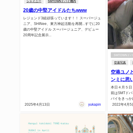
シャイニー
SMTOWNドバイ機内
20歳の中堅アイドルたちwww
レジェンド3組頑張っています！！ スーパージュ
ニア、SHINee、東方神起活動を再開...すでに20
歳の中堅アイドル スーパージュニア、デビュー
20周年記念展示...
SMTOWNド
空港写真
空港ユノ
ンミに思
本日４月５日
前はSMTドバ
バイをきっかけに
2025年4月13日
yukapin
2022年4月5