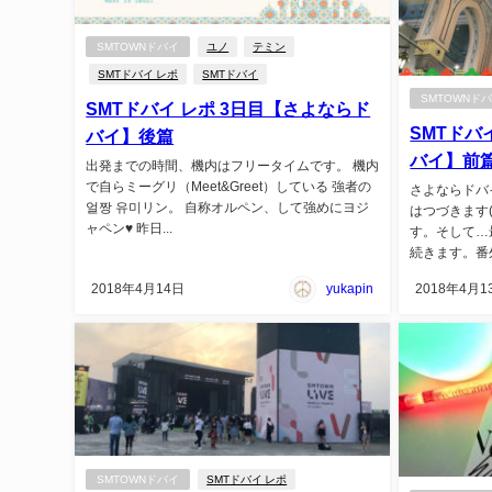
SMTOWNドバイ
ユノ
テミン
SMTドバイ レポ
SMTドバイ
SMTOWNド
SMTドバイ レポ 3日目【さよならド
SMTドバ
バイ】後篇
バイ】前
出発までの時間、機内はフリータイムです。 機内
で自らミーグリ（Meet&Greet）している 強者の
さよならドバ
얼짱 유미リン。 自称オルペン、して強めにヨジ
はつづきます
ャペン♥ 昨日...
す。そして…
続きます。番外
2018年4月14日
yukapin
2018年4月1
SMTOWNドバイ
SMTドバイ レポ