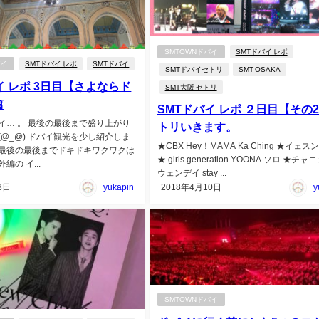
SMTOWNドバイ
SMTドバイ レポ
バイ
SMTドバイ レポ
SMTドバイ
SMTドバイセトリ
SMT OSAKA
イ レポ 3日目【さよならド
SMT大阪 セトリ
篇
SMTドバイ レポ ２日目【その
イ… 。 最後の最後まで盛り上がり
トリいきます。
(@_@) ドバイ観光を少し紹介しま
★CBX Hey！MAMA Ka Ching ★イェス
最後の最後までドキドキワクワクは
★ girls generation YOONA ソロ ★チャ
編の イ...
ウェンデイ stay ...
3日
yukapin
2018年4月10日
y
SMTOWNドバイ