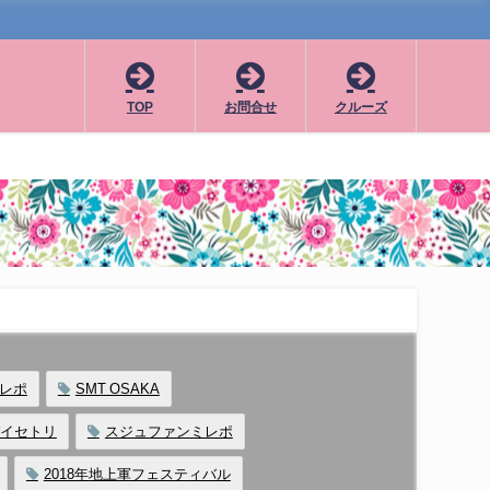
TOP
お問合せ
クルーズ
 レポ
SMT OSAKA
ドバイセトリ
スジュファンミレポ
2018年地上軍フェスティバル