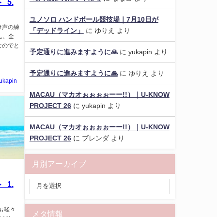
5.
ユノソロ ハンドボール競技場｜7月10日が
け声の練
「デッドライン」
に
ゆりえ
より
ん。全
なのでと
予定通りに進みますように🙏
に
yukapin
より
予定通りに進みますように🙏
に
ゆりえ
より
ukapin
MACAU（マカオぉぉぉぉーー!!）｜U-KNOW
PROJECT 26
に
yukapin
より
MACAU（マカオぉぉぉぉーー!!）｜U-KNOW
PROJECT 26
に
ブレンダ
より
月別アーカイブ
1.
ぉ軽々
メタ情報