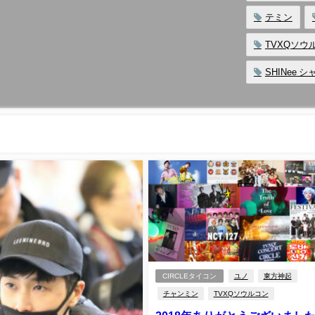
テミン
TVXQソウ
SHINee 
CIRCLEタイコン
ユノ
東方神起
チャンミン
TVXQソウルコン