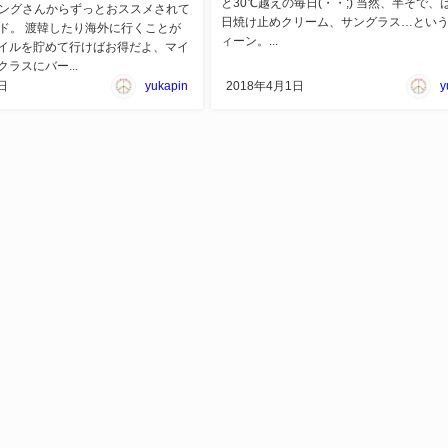
と30℃越えの毎日(・・;) 当然、半そで、
チングさんからずっとおススメされて
日焼け止めクリーム、サングラス…とい
ード。 渡韓したり海外に行くことが
ィーン。...
イルを貯めて行けばお得だよ、マイ
ラスにバー...
日
yukapin
2018年4月1日
y