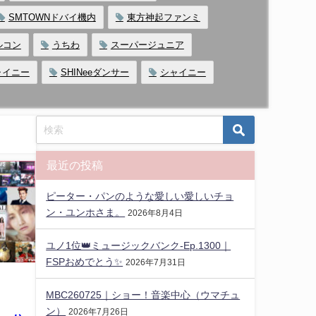
SMTOWNドバイ機内
東方神起ファンミ
ルコン
うちわ
スーパージュニア
シャイニー
SHINeeダンサー
シャイニー
最近の投稿
ピーター・パンのような愛しい愛しいチョ
ン・ユンホさま。
2026年8月4日
ユノ1位👑ミュージックバンク-Ep.1300｜
FSPおめでとう✨️
2026年7月31日
MBC260725｜ショー！音楽中心（ウマチュ
ン）
2026年7月26日