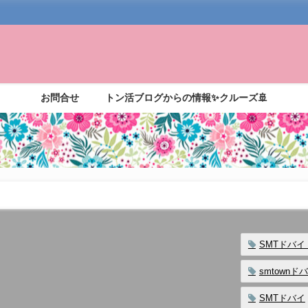
お問合せ
トン活ブログからの情報✨クルーズ🚢
SMTドバイ
smtown
SMTドバイ