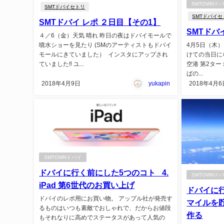
SMTOWNド
SMTドバイセトリ
SMTドバイセ
SMTドバイ レポ ２日目【その1】
SMTドバ
４／6（金）天気 晴れ 昨日の夜はドバイモールで
噴水ショーを見たり (SMのアーティストもドバイ
4月5日（木）
モールにきていました） インスタにアップされ
けての当日になり
ていました‼︎ ユ...
空港 第2タ
ばの...
2018年4月9日
yukapin
2018年4月6
SMTOWNドバイ
ドバイに行く前にした5つのコト _4.
SMTOWNド
iPad 第6世代のお買い上げ
ドバイに行
ドバイのレポ用にお買い物。 アップル社が発売す
マイルを
るものはいつも素敵でおしゃれで、だからお値段
作る
もそれなりに高めでステータスがあって人気の