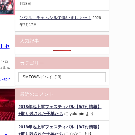
月18日
ソウル チャムシルで逢いましょ〜！
2026
年7月17日
人気記事
2】セ
ン ソロ
カテゴリー
ニョル &
ukapin
最近のコメント
2018年地上軍フェスティバル【9/7付情報】
+取り残された子羊たち
に
yukapin
より
2018年地上軍フェスティバル【9/7付情報】
+取り残された子羊たち
に
ななこ
より