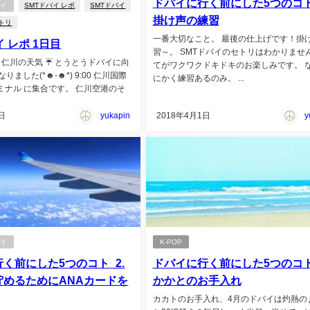
ドバイに行く前にした5つのコト_
バイ
SMTドバイ レポ
SMTドバイ
掛け声の練習
トリ
一番大切なこと。 最後の仕上げです！掛
イ レポ 1日目
習～。 SMTドバイのセトリはわかりませ
 仁川の天気 ☔️ とうとうドバイに向
てがワクワクドキドキのお楽しみです。 
ました(*☻-☻*) 9:00 仁川国際
にかく練習あるのみ。 ...
ーミナル に集合です。 仁川空港のそ
日
yukapin
2018年4月1日
y
バイ
K-POP
く前にした5つのコト_2.
ドバイに行く前にした5つのコト_
貯めるためにANAカードを
かかとのお手入れ
カカトのお手入れ、4月のドバイは灼熱の