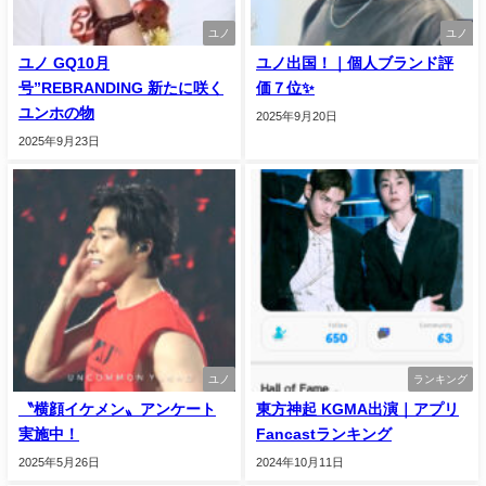
ユノ
ユノ
ユノ GQ10月
ユノ出国！｜個人ブランド評
号”REBRANDING 新たに咲く
価７位✨️
ユンホの物
2025年9月20日
2025年9月23日
ユノ
ランキング
〝横顔イケメン〟アンケート
東方神起 KGMA出演｜アプリ
実施中！
Fancastランキング
2025年5月26日
2024年10月11日