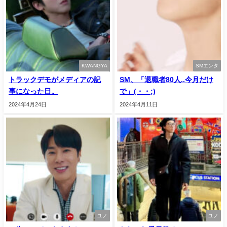
KWANGYA
SMエンタ
トラックデモがメディアの記
SM、「退職者80人..今月だけ
事になった日。
で」(・・;)
2024年4月24日
2024年4月11日
ユノ
ユノ