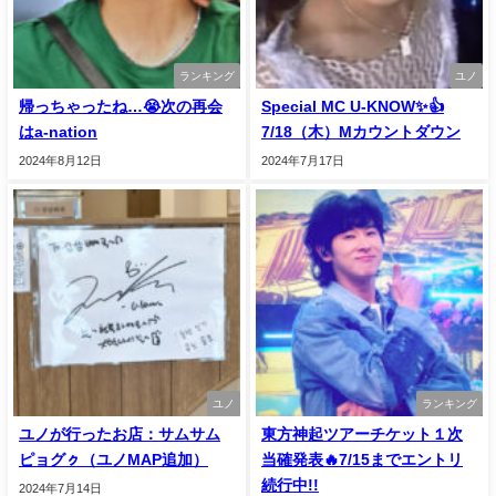
ランキング
ユノ
帰っちゃったね…😭次の再会
Special MC U-KNOW✨👍
はa-nation
7/18（木）Mカウントダウン
2024年8月12日
2024年7月17日
ユノ
ランキング
ユノが行ったお店：サムサム
東方神起ツアーチケット１次
ピョグㇰ（ユノMAP追加）
当確発表🔥7/15までエントリ
続行中!!
2024年7月14日