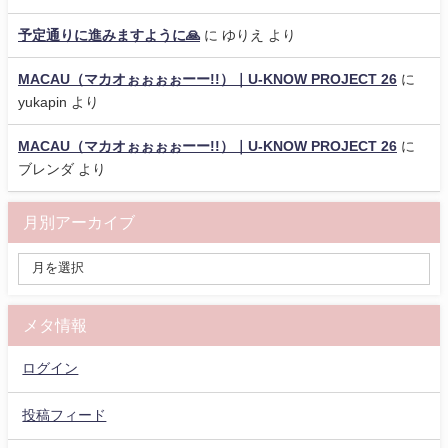
予定通りに進みますように🙏
に
ゆりえ
より
MACAU（マカオぉぉぉぉーー!!）｜U-KNOW PROJECT 26
に
yukapin
より
MACAU（マカオぉぉぉぉーー!!）｜U-KNOW PROJECT 26
に
ブレンダ
より
月別アーカイブ
メタ情報
ログイン
投稿フィード