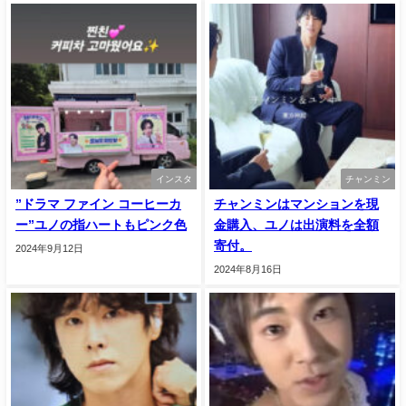
インスタ
チャンミン
”ドラマ ファイン コーヒーカ
チャンミンはマンションを現
ー”ユノの指ハートもピンク色
金購入、ユノは出演料を全額
寄付。
2024年9月12日
2024年8月16日