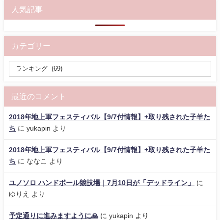
人気記事
カテゴリー
最近のコメント
2018年地上軍フェスティバル【9/7付情報】+取り残された子羊た
ち
に
yukapin
より
2018年地上軍フェスティバル【9/7付情報】+取り残された子羊た
ち
に
ななこ
より
ユノソロ ハンドボール競技場｜7月10日が「デッドライン」
に
ゆりえ
より
予定通りに進みますように🙏
に
yukapin
より