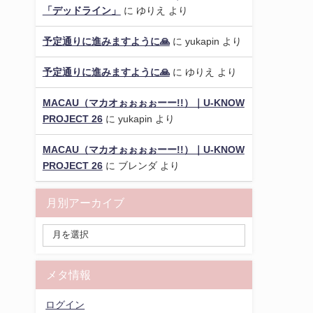
「デッドライン」
に
ゆりえ
より
予定通りに進みますように🙏
に
yukapin
より
予定通りに進みますように🙏
に
ゆりえ
より
MACAU（マカオぉぉぉぉーー!!）｜U-KNOW
PROJECT 26
に
yukapin
より
MACAU（マカオぉぉぉぉーー!!）｜U-KNOW
PROJECT 26
に
ブレンダ
より
月別アーカイブ
メタ情報
ログイン