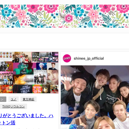
コン
ユノ
東方神起
TVXQソウルコン
ありがとうございました。ハ
々トン活