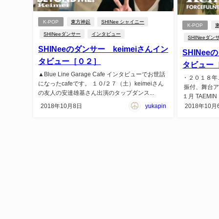
K-POP
東方神起
SHINee シャイニー
K-POP
SHINeeダンサー
インタビュー
SHINeeダン
SHINeeのダンサー keimeiさんイン
SHINee
タビュー［０２］
タビュー
▲Blue Line Garage Cafe インタビューでお世話
・２０１８年.１
になったcafeです。 １０/２７（土）keimeiさん
振付、舞台ア
の友人の安達雄基さん出演のタップダンス...
１月 TAEMIN 「
2018年10月8日
yukapin
2018年10月