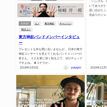
『ハングル 
いてありがと
思い出がたく
谷ありのジェッ
K-POP
ユノ
東方神起
チャンミン
明日コン
東方神起バンドメンバーインタビュ
ー
プレゼントも何も間に合いませんが… 日本の東方
神起コンサートを支えてくれるバンドメンバーの
皆さん。 ２人を更に深く知る上で、ぜひチェック
ですよね。 ★コチラか...
2019年3月3日
yukapin
2018年12月