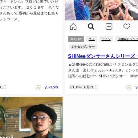
時々 トン活』ブログに来ていただ
うございます。 ２０１８年 色々な
さんあって 最初から最後まで山あり
トコース...
K-POP
ユノ
テミン
SHINee シャ
SHINeeダンサー
SHINeeダンサーさんシリーズ
▲SHINee公式Instagramより テミン＆
さん達！楽しそぉぉぉ〜★2018テミンソ
福岡への移動中〜 SHINeeダンサー keimei
31日
yukapin
2018年10月20日
y