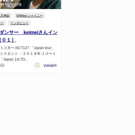
東方神起
SHINee シャイニー
サー
インタビュー
のダンサー keimeiさんイン
［０１］
２月〜 NCT127 「Japan tour」
シスタント ・２０１８年.１０〜１
Japan 1st TO...
6日
yukapin