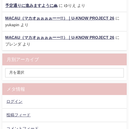
予定通りに進みますように🙏
に
ゆりえ
より
MACAU（マカオぉぉぉぉーー!!）｜U-KNOW PROJECT 26
に
yukapin
より
MACAU（マカオぉぉぉぉーー!!）｜U-KNOW PROJECT 26
に
ブレンダ
より
月別アーカイブ
メタ情報
ログイン
投稿フィード
コメントフィード