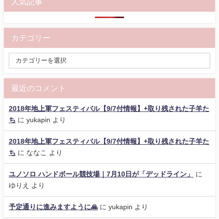
人気記事
カテゴリー
最近のコメント
2018年地上軍フェスティバル【9/7付情報】+取り残された子羊た
ち
に
yukapin
より
2018年地上軍フェスティバル【9/7付情報】+取り残された子羊た
ち
に
ななこ
より
ユノソロ ハンドボール競技場｜7月10日が「デッドライン」
に
ゆりえ
より
予定通りに進みますように🙏
に
yukapin
より