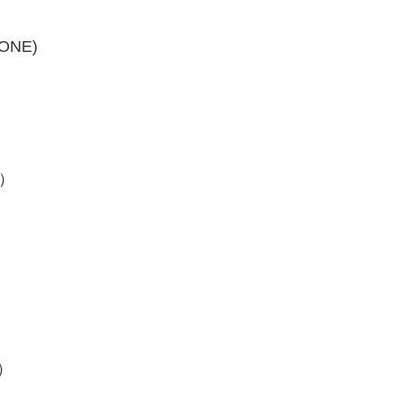
ONE)
8）
）
0）