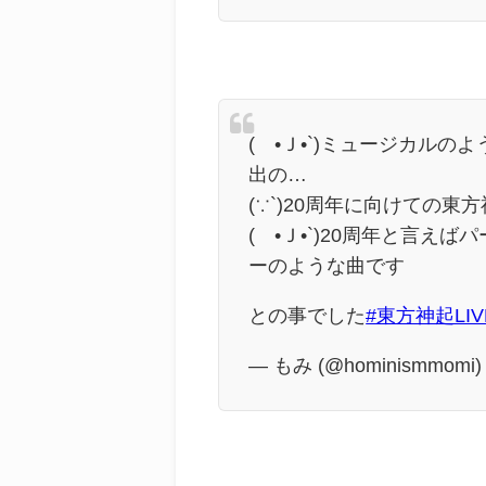
(´•Ｊ•`)ミュージカル
出の…
(∵`)20周年に向けての
(´•Ｊ•`)20周年と言
ーのような曲です
との事でした
#東方神起LIV
— もみ (@hominismmomi