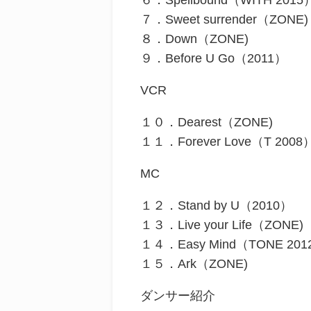
７．Sweet surrender（ZONE)
８．Down（ZONE)
９．Before U Go（2011）
VCR
１０．Dearest（ZONE)
１１．Forever Love（T 2008
MC
１２．Stand by U（2010）
１３．Live your Life（ZONE)
１４．Easy Mind（TONE 201
１５．Ark（ZONE)
ダンサー紹介