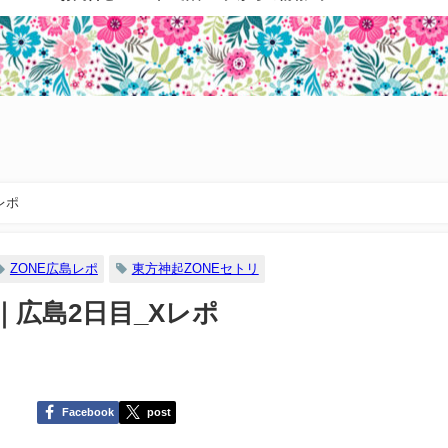
レポ
ZONE広島レポ
東方神起ZONEセトリ
｜広島2日目_Xレポ
Facebook
post