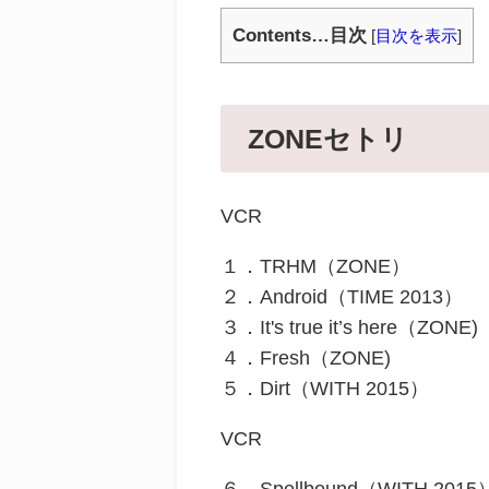
Contents…目次
[
目次を表示
]
ZONEセトリ
VCR
１．TRHM（ZONE）
２．Android（TIME 2013）
３．It's true it’s here（ZONE)
４．Fresh（ZONE)
５．Dirt（WITH 2015）
VCR
６．Spellbound（WITH 2015