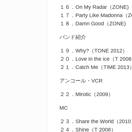
１６．On My Radar（ZONE)
１７．Party Like Madonna（Z
１８．Damn Good（ZONE)
バンド紹介
１９．Why?（TONE 2012）
２０．Love in the ice（T 200
２１．Catch Me（TIME 2013
アンコール・VCR
２２．Mirotic（2009）
MC
２３．Share the World（201
２４．Shine（T 2008）