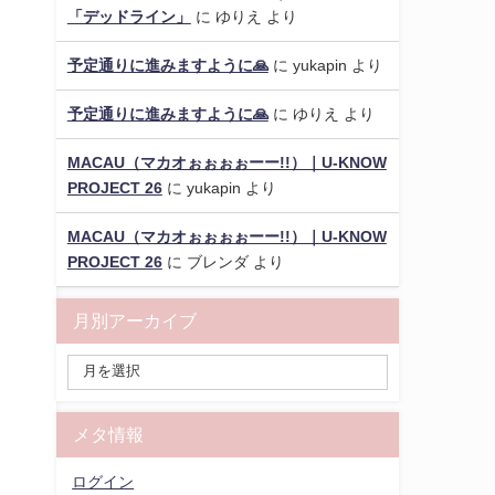
「デッドライン」
に
ゆりえ
より
予定通りに進みますように🙏
に
yukapin
より
予定通りに進みますように🙏
に
ゆりえ
より
MACAU（マカオぉぉぉぉーー!!）｜U-KNOW
PROJECT 26
に
yukapin
より
MACAU（マカオぉぉぉぉーー!!）｜U-KNOW
PROJECT 26
に
ブレンダ
より
月別アーカイブ
メタ情報
ログイン