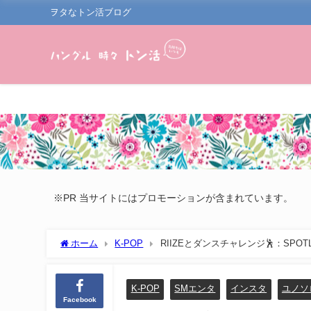
ヲタなトン活ブログ
※PR 当サイトにはプロモーションが含まれています。
ホーム
K-POP
RIIZEとダンスチャレンジ🕺：SPOTL
K-POP
SMエンタ
インスタ
ユノソ
Facebook