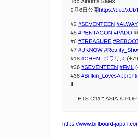
Top Albums Sales
9月6日公開
https://t.co/xU
#2
#SEVENTEEN
#ALWA
#5
#PENTAGON
#PADO

#6
#TREASURE
#REBOO
#7
#UKNOW
#Reality_Sh
#18
#CHEN_ポラリス
(+79
#36
#SEVENTEEN
#FML
(
#38
#Billkin_LovesApprent
⬇️
— HTS Chart ASIA K-POP
https://www.billboard-japan.c