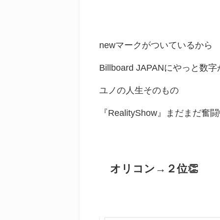
newマークがついているから
Billboard JAPANにや
ユノの人生そのもの
『RealityShow』まだまだ奮
オリコン→２位👏