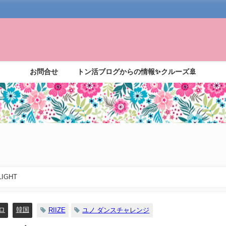
お問合せ
トン活ブログからの情報✨クルーズ🚢
IGHT
ロ
韓国
RIIZE
ユノ ダンスチャレンジ