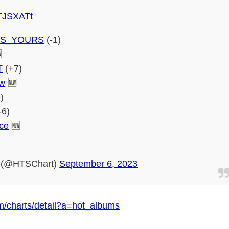
bTJSXATt
YS_YOURS
(-1)

T
(+7)
ow
🆕
)
-6)
ice
🆕
 (@HTSChart)
September 6, 2023
om/charts/detail?a=hot_albums