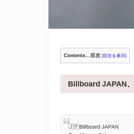
Contents…目次
[
目次を表示
]
Billboard JAP
🇯🇵Billboard JAPAN