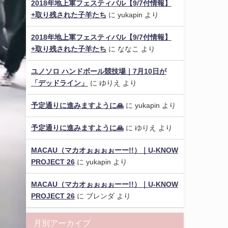
2018年地上軍フェスティバル【9/7付情報】
+取り残された子羊たち
に
yukapin
より
2018年地上軍フェスティバル【9/7付情報】
+取り残された子羊たち
に
ななこ
より
ユノソロ ハンドボール競技場｜7月10日が
「デッドライン」
に
ゆりえ
より
予定通りに進みますように🙏
に
yukapin
より
予定通りに進みますように🙏
に
ゆりえ
より
MACAU（マカオぉぉぉぉーー!!）｜U-KNOW
PROJECT 26
に
yukapin
より
MACAU（マカオぉぉぉぉーー!!）｜U-KNOW
PROJECT 26
に
ブレンダ
より
月別アーカイブ