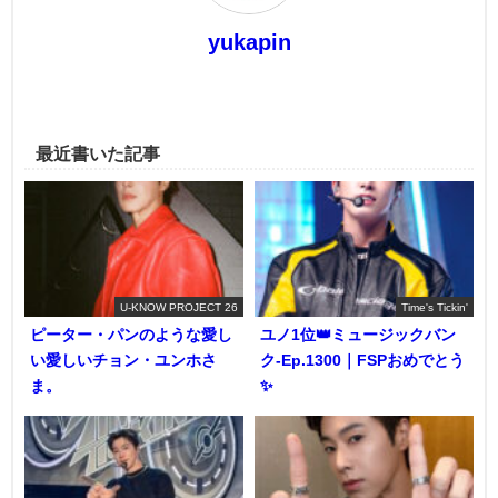
yukapin
最近書いた記事
U-KNOW PROJECT 26
Time's Tickin'
ピーター・パンのような愛し
ユノ1位👑ミュージックバン
い愛しいチョン・ユンホさ
ク-Ep.1300｜FSPおめでとう
ま。
✨️