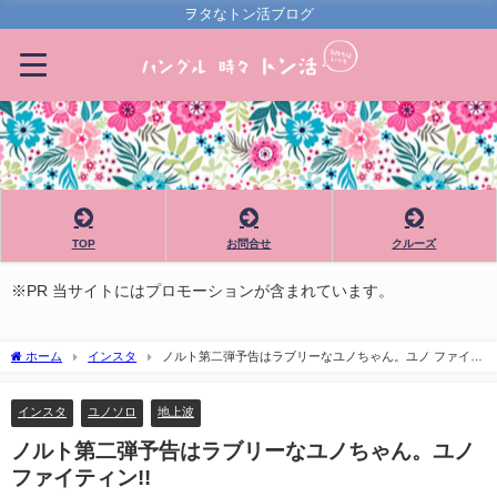
ヲタなトン活ブログ
TOP
お問合せ
クルーズ
※PR 当サイトにはプロモーションが含まれています。
ホーム
インスタ
ノルト第二弾予告はラブリーなユノちゃん。ユノ ファイテ
ィン!!
インスタ
ユノソロ
地上波
ノルト第二弾予告はラブリーなユノちゃん。ユノ
ファイティン!!