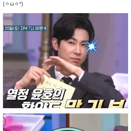
(ㆁωㆁ*)