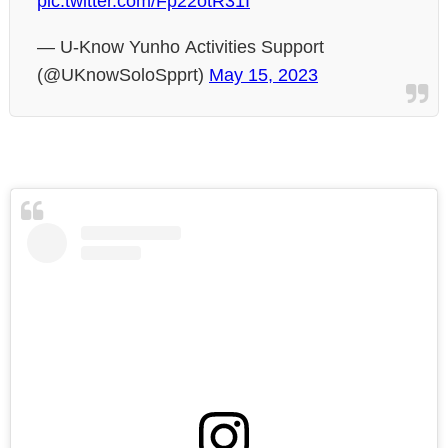
pic.twitter.com/Fp22otR31I
— U-Know Yunho Activities Support
(@UKnowSoloSpprt)
May 15, 2023