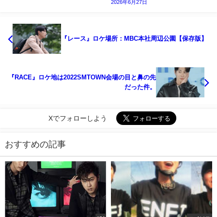
2026年6月27日
『レース』ロケ場所：MBC本社周辺公園【保存版】
『RACE』ロケ地は2022SMTOWN会場の目と鼻の先
だった件。
Xでフォローしよう
おすすめの記事