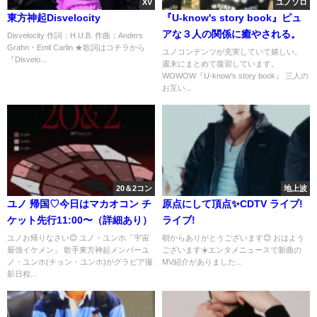
XV
ユノソロ
東方神起Disvelocity
『U-know's story book』ピュ
アな３人の関係に癒やされる。
Disvelocity 作詞：H.U.B. 作曲：Anders
Grahn・Emil Carlin ★歌詞はコチラから
ユノコンテンツが充実していて嬉しい。
『Disvelo...
週末にまとめて復習しています。
WOWOW『U-know's story book』 三人の
お互い...
20＆2コン
地上波
ユノ 帰国♡今日はマカオコン チ
原点にして頂点✨️CDTV ライブ!
ケット先行11:00〜（詳細あり）
ライブ!
ユノお帰りなさい😊 ユノ・ユンホ「宇宙
朝からありがとうございます😊 おはよう
最強イケメン」 歌手東方神起メンバーユ
ございます☀️エンタメニュースで新曲の
ノ・ユンホ(チョン・ユンホ)がグラビア撮
MV紹介がありました...
影日程...