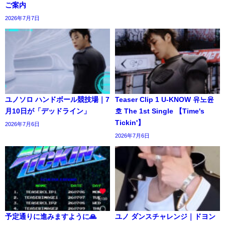
ご案内
2026年7月7日
ユノソロ ハンドボール競技場｜7
Teaser Clip 1 U-KNOW 유노윤
月10日が「デッドライン」
호 The 1st Single 【Time's
Tickin'】
2026年7月6日
2026年7月6日
予定通りに進みますように🙏
ユノ ダンスチャレンジ｜ドヨン