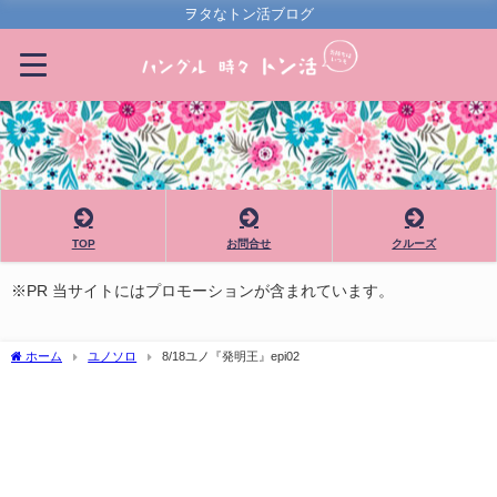
ヲタなトン活ブログ
TOP
お問合せ
クルーズ
※PR 当サイトにはプロモーションが含まれています。
ホーム
ユノソロ
8/18ユノ『発明王』epi02