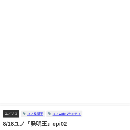
ユノソロ
ユノ発明王
ユノwebバラエティ
8/18ユノ『発明王』epi02