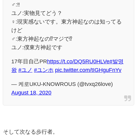
‍♂️:‼︎
ユノ:実物見てどう？
‍♀️:現実感ないです。東方神起なのは知ってる
けど
‍♂️:東方神起なの⁉︎マジで⁉︎
ユノ:僕東方神起です
17年目自己PR
https://t.co/DQ5RU0HLVe
#발명
왕
#ユノ
#ユンホ
pic.twitter.com/tIGHguFnYv
— 케로UKU-KNOWROUS (@tvxq26love)
August 18, 2020
そして次なる歩行者。