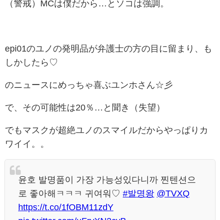
（警戒）MCは僕だから…とソコは強調。
epi01のユノの発明品が弁護士の方の目に留まり、も
しかしたら♡
のニュースにめっちゃ喜ぶユンホさん☆彡
で、その可能性は20％…と聞き（失望）
でもマスクが超絶ユノのスマイルだからやっぱりカ
ワイイ。。
윤호 발명품이 가장 가능성있다니까 찐텐션으
로 좋아해ㅋㅋㅋ 귀여워♡
#발명왕
@TVXQ
https://t.co/1fOBM11zdY