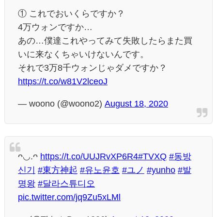
① これでおいくらですか？
4万ウォンですか…
あの…僕達これやってみて失敗したらまた買
いに来なくちゃいけないんです。
それで3万8千ウォンじゃダメですか？
https://t.co/w81V2lceoJ
— woono (@woono2)
August 18, 2020
ᴖ◡.ᴖ
https://t.co/UUJRvXP6R4
#TVXQ
#동방
신기
#東方神起
#유노윤호
#ユノ
#yunho
#발
명왕
#달라스튜디오
pic.twitter.com/jq9Zu5xLMl