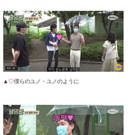
▲
♡
僕らのユノ・ユノのように