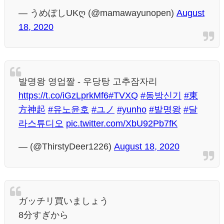
— うめぼしUKღ (@mamawayunopen)
August
18, 2020
발명왕 영업짤 - 우당탕 고추잠자리
https://t.co/iGzLprkMf6
#TVXQ
#동방신기
#東
方神起
#유노윤호
#ユノ
#yunho
#발명왕
#달
라스튜디오
pic.twitter.com/XbU92Pb7fK
— (@ThirstyDeer1226)
August 18, 2020
ガッチリ買いましょう
8分すぎから