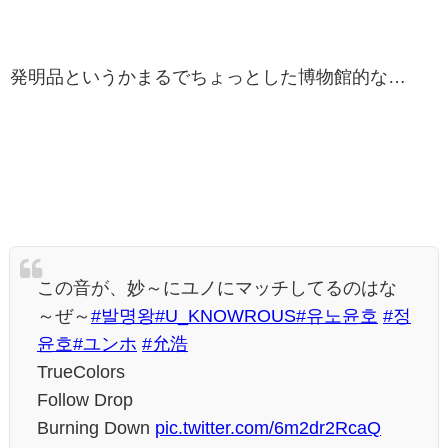
発明品というかまるでちょっとした博物館的な…
この音が、妙～にユノにマッチしてるのはな
～ぜ～
#발명왕
#U_KNOWROUS
#유노윤호
#정
윤호
#ユンホ
#允浩
TrueColors
Follow Drop
Burning Down
pic.twitter.com/6m2dr2RcaQ