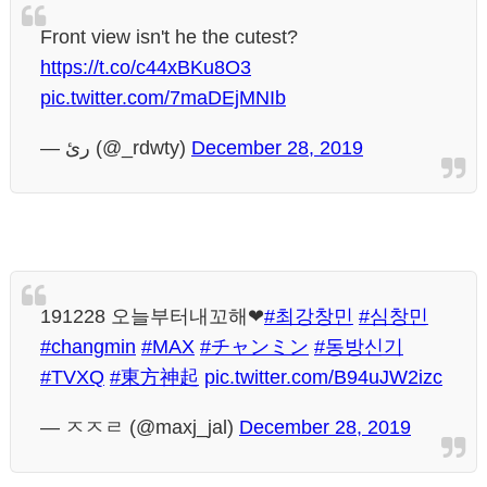
Front view isn't he the cutest?
https://t.co/c44xBKu8O3
pic.twitter.com/7maDEjMNIb
— رئ (@_rdwty)
December 28, 2019
191228 오늘부터내꼬해❤
#최강창민
#심창민
#changmin
#MAX
#チャンミン
#동방신기
#TVXQ
#東方神起
pic.twitter.com/B94uJW2izc
— ㅈㅈㄹ (@maxj_jal)
December 28, 2019