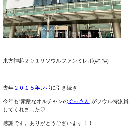
東方神起２０１９ソウルファンミレポ(#^.^#)
去年
２０１８年レポ
に引き続き
今年も”素敵なオルチャンの
ぐっさん
”がソウル特派員
してくれました♡
感謝です。ありがとうございます！！