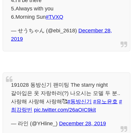
4.I’ll be there
5.Always with you
6.Morning Sun
#TVXQ
— せうちゃん (@ebi_2618)
December 28,
2019
191028 동방신기 팬미팅 The starry night
갈아입은 옷 자랑하러(?) 나오시는 모델 두 분..
사랑해 사랑해 사랑해🥰
#동방신기
#유노윤호
#
최강랑빈
pic.twitter.com/26aOIC9kit
— 라인 (@YHline_)
December 28, 2019