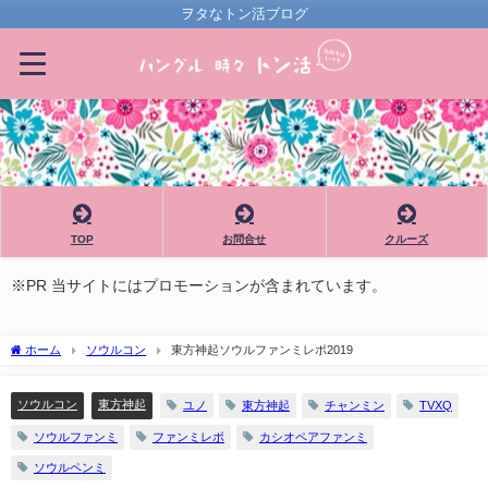
ヲタなトン活ブログ
TOP
お問合せ
クルーズ
※PR 当サイトにはプロモーションが含まれています。
ホーム
ソウルコン
東方神起ソウルファンミレポ2019
ソウルコン
東方神起
ユノ
東方神起
チャンミン
TVXQ
ソウルファンミ
ファンミレポ
カシオペアファンミ
ソウルペンミ