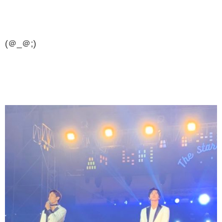
(＠_＠;)