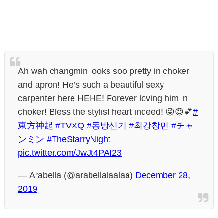
Ah wah changmin looks soo pretty in choker
and apron! He’s such a beautiful sexy
carpenter here HEHE! Forever loving him in
choker! Bless the stylist heart indeed! 😜😍💕
#
東方神起
#TVXQ
#동방신기
#최강창민
#チャ
ンミン
#TheStarryNight
pic.twitter.com/JwJt4PAI23
— Arabella (@arabellalaalaa)
December 28,
2019