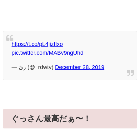
https://t.co/pL4jjzIIxo
pic.twitter.com/MABv9ngUhd
— رئ (@_rdwty)
December 28, 2019
ぐっさん最高だぁ〜！