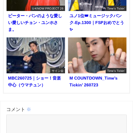
U-KNOW PROJECT 26
Time's Tickin'
ピーター・パンのような愛し
ユノ1位👑ミュージックバン
い愛しいチョン・ユンホさ
ク-Ep.1300｜FSPおめでとう
ま。
✨️
サイン会
Time's Tickin'
MBC260725｜ショー！音楽
M COUNTDOWN_Time's
中心（ウマチュン）
Tickin' 260723
コメント
※