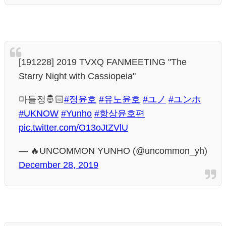
[191228] 2019 TVXQ FANMEETING "The
Starry Night with Cassiopeia"
마들정🤴🏻
#정윤호
#유노윤호
#ユノ
#ユンホ
#UKNOW
#Yunho
#항상윤호편
pic.twitter.com/O13oJtZVlU
— 🔥UNCOMMON YUNHO (@uncommon_yh)
December 28, 2019