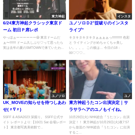
東方神起
インスタ
6/24東方神起クラシック東京ド
ユノソロＤ2”掟破りのインスタ
ーム 初日Ｐ席レポ
ライブ”
やっほぉーーーーーー😆 東京ドームだ
キタキタキタキタぁぁぁぁっ!!!!!!!!!!! 色彩
ぁ〜!!!!!!! ドーム久しぶり♡って思ったら
と ライティングがめちゃくちゃ美し
実は去年の夏のSMTOWNで来ていたわ...
い。。。。 この後は… 今日の18：
00♡♡♡...
ユノソロ
ユノ
UK_MOVEの知らせを待つしあわ
東方神起うたコン出演決定｜サ
せ(〃∇〃)
ラサラヘアのユノもイイね。
SSFF & ASIA2023 深掘り。 SSFF公式サ
10月29日(火) NHK総合『うたコン』出演
イト レポートより:【10/21 Sat 会場レポー
決定！！ 東方神起が10月29日(火)夜7:57
ト】 東京都写真美術館で...
から放送の NHK総合『うたコン』に出演
するこ...