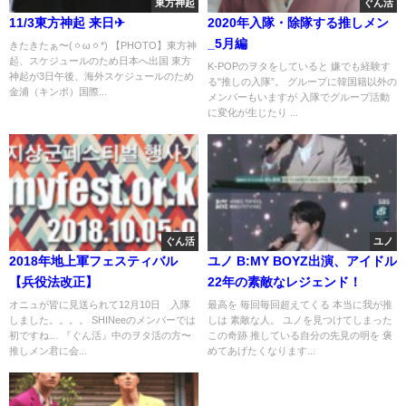
東方神起
ぐん活
11/3東方神起 来日✈
2020年入隊・除隊する推しメン
_5月編
きたきたぁ〜(ㆁωㆁ*) 【PHOTO】東方神
起、スケジュールのため日本へ出国 東方
K-POPのヲタをしていると 嫌でも経験す
神起が3日午後、海外スケジュールのため
る"推しの入隊”。 グループに韓国籍以外の
金浦（キンポ）国際...
メンバーもいますが 入隊でグループ活動
に変化が生じたり ...
ぐん活
ユノ
2018年地上軍フェスティバル
ユノ B:MY BOYZ出演、アイドル
【兵役法改正】
22年の素敵なレジェンド！
オニュが皆に見送られて12月10日 入隊
最高を 毎回毎回超えてくる 本当に我が推
しました。。。。 SHINeeのメンバーでは
しは 素敵な人。 ユノを見つけてしまった
初ですね… 『ぐん活』中のヲタ活の方〜
この奇跡 推している自分の先見の明を 褒
推しメン君に会...
めてあげたくなります...