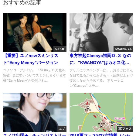
おすすめの記事
K-POP
KWANGYA
【重要】ユノnewスミンリス
東方神起Classyc福岡Ｄ-３ なの
ト”Eeny Meeny”バージョン
に、”KWANGYA”はカオス化し
てる…。
ユノソロ・アルバム 『NOIR』15万枚を
フリルにサスペンダーは、、おまけにそん
突破!! 更に勢いついてスミンしまくります
な目で見るからなおさら・・反則だよぉ♡
😁 ”Eeny Meeny”が公開され...
復習しながら予習する。 アリーナコ
ン"Classyc" ステ...
ユノ
軍フェス
ユノは出国✈️｜チェンジストリー
2019軍フェス9/22付情報（シャ