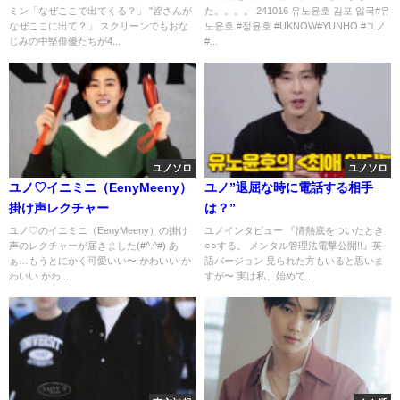
ミン「なぜここで出てくる？」 "皆さんが
た。。。。 241016 유노윤호 김포 입국#유
なぜここに出て？」 スクリーンでもおな
노윤호 #정윤호 #UKNOW#YUNHO #ユノ
じみの中堅俳優たちが4...
#...
ユノソロ
ユノソロ
ユノ♡イニミニ（EenyMeeny）
ユノ”退屈な時に電話する相手
掛け声レクチャー
は？”
ユノ♡のイニミニ（EenyMeeny）の掛け
ユノインタビュー 『情熱底をついたとき
声のレクチャーが届きました(#^.^#) あ
○○する。 メンタル管理法電撃公開!!』英
ぁ…もうとにかく可愛いい〜 かわいい か
語バージョン 見られた方もいると思いま
わいい かわ...
すが〜 実は私、始めて...