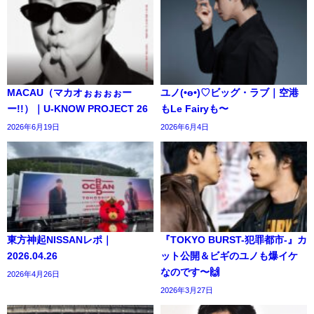
MACAU（マカオぉぉぉぉー
ユノ(•ө•)♡ビッグ・ラブ｜空港
ー!!）｜U-KNOW PROJECT 26
もLe Fairyも〜
2026年6月19日
2026年6月4日
東方神起NISSANレポ｜
『TOKYO BURST-犯罪都市-』カ
2026.04.26
ット公開＆ビギのユノも爆イケ
なのです〜🙌
2026年4月26日
2026年3月27日