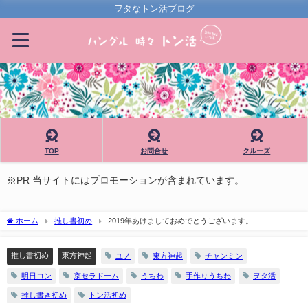
ヲタなトン活ブログ
TOP
お問合せ
クルーズ
※PR 当サイトにはプロモーションが含まれています。
ホーム
推し書初め
2019年あけましておめでとうございます。
推し書初め
東方神起
ユノ
東方神起
チャンミン
明日コン
京セラドーム
うちわ
手作りうちわ
ヲタ活
推し書き初め
トン活初め