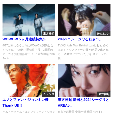
東方神起
20＆2コン
WOWOW５ヶ月連続特集✨️
20＆2コン ジワるわぁ〜。
4/27に間に合うようにWOWOW契約しな
TVXQ! Asia Tour Behind じわじわと めく
くちゃね！ ”放送・配信終了後～3日間の
るめくアジアツアーの日々が 思い出され
アーカイブ配信あり”！！ 「東方神起 20th
る。 表舞台に立つふたりを ステージの
Anniv...
裏...
ユノソロ
東方神起
ユノとファン・ジョンミン様
東方神起 帰国と2024シーグリと
Thank U!!!!
AREAと、
キム・テヒキム・ユンソクファン・ジョン
東方神起帰国 金浦空港 帰国されまし