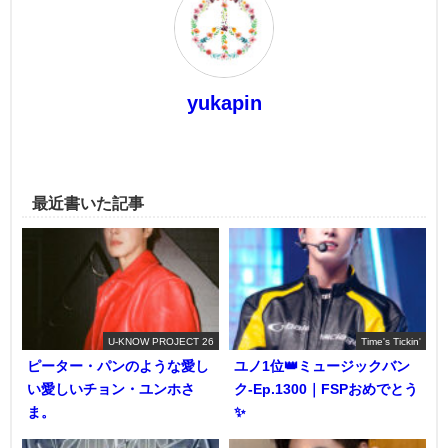
yukapin
最近書いた記事
U-KNOW PROJECT 26
Time's Tickin'
ピーター・パンのような愛し
ユノ1位👑ミュージックバン
い愛しいチョン・ユンホさ
ク-Ep.1300｜FSPおめでとう
ま。
✨️