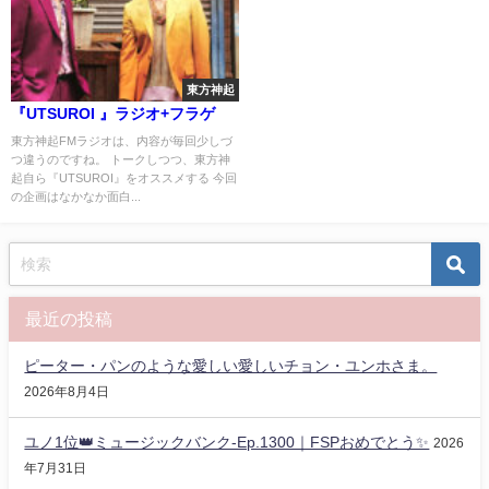
東方神起
『UTSUROI 』ラジオ+フラゲ
東方神起FMラジオは、内容が毎回少しづ
つ違うのですね。 トークしつつ、東方神
起自ら『UTSUROI』をオススメする 今回
の企画はなかなか面白...
最近の投稿
ピーター・パンのような愛しい愛しいチョン・ユンホさま。
2026年8月4日
ユノ1位👑ミュージックバンク-Ep.1300｜FSPおめでとう✨️
2026
年7月31日