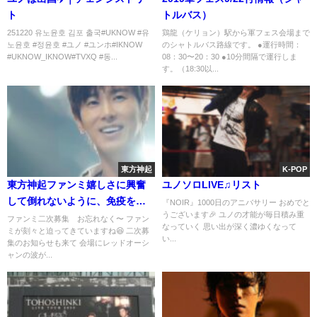
ト
トルバス）
251220 유노윤호 김포 출국#UKNOW #유
鶏龍（ケリョン）駅から軍フェス会場まで
노윤호 #정윤호 #ユノ #ユンホ#IKNOW
のシャトルバス路線です。 ●運行時間：
#UKNOW_IKNOW#TVXQ #동...
08：30〜20：30 ●10分間隔で運行しま
す。（18:30以...
東方神起
K-POP
東方神起ファンミ嬉しさに興奮
ユノソロLIVE♫リスト
して倒れないように、免疫を付
『NOIR』1000日のアニバサリー おめでと
うございます🎉 ユノの才能が毎日積み重
ける。
ファンミ二次募集 お忘れなく〜 ファン
なっていく 思い出が深く濃ゆくなって
ミが刻々と迫ってきていますね😆 二次募
い...
集のお知らせも来て 会場にレッドオーシ
ャンの波が...