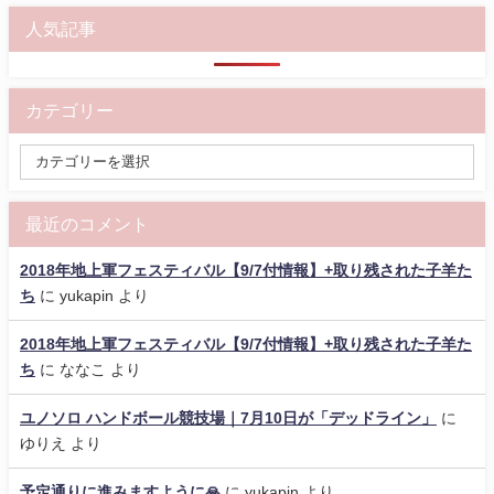
人気記事
カテゴリー
最近のコメント
2018年地上軍フェスティバル【9/7付情報】+取り残された子羊た
ち
に
yukapin
より
2018年地上軍フェスティバル【9/7付情報】+取り残された子羊た
ち
に
ななこ
より
ユノソロ ハンドボール競技場｜7月10日が「デッドライン」
に
ゆりえ
より
予定通りに進みますように🙏
に
yukapin
より