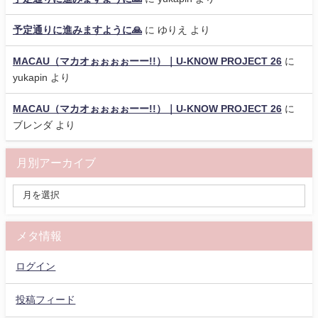
予定通りに進みますように🙏
に
ゆりえ
より
MACAU（マカオぉぉぉぉーー!!）｜U-KNOW PROJECT 26
に
yukapin
より
MACAU（マカオぉぉぉぉーー!!）｜U-KNOW PROJECT 26
に
ブレンダ
より
月別アーカイブ
メタ情報
ログイン
投稿フィード