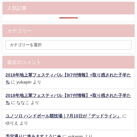
人気記事
カテゴリー
最近のコメント
2018年地上軍フェスティバル【9/7付情報】+取り残された子羊た
ち
に
yukapin
より
2018年地上軍フェスティバル【9/7付情報】+取り残された子羊た
ち
に
ななこ
より
ユノソロ ハンドボール競技場｜7月10日が「デッドライン」
に
ゆりえ
より
予定通りに進みますように🙏
に
yukapin
より