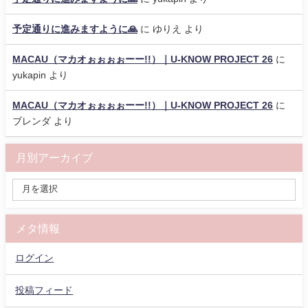
予定通りに進みますように🙏
に
ゆりえ
より
MACAU（マカオぉぉぉぉーー!!）｜U-KNOW PROJECT 26
に
yukapin
より
MACAU（マカオぉぉぉぉーー!!）｜U-KNOW PROJECT 26
に
ブレンダ
より
月別アーカイブ
メタ情報
ログイン
投稿フィード