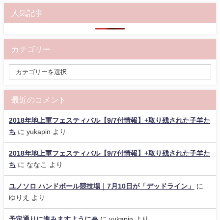
人気記事
カテゴリー
最近のコメント
2018年地上軍フェスティバル【9/7付情報】+取り残された子羊た
ち
に
yukapin
より
2018年地上軍フェスティバル【9/7付情報】+取り残された子羊た
ち
に
ななこ
より
ユノソロ ハンドボール競技場｜7月10日が「デッドライン」
に
ゆりえ
より
予定通りに進みますように🙏
に
yukapin
より