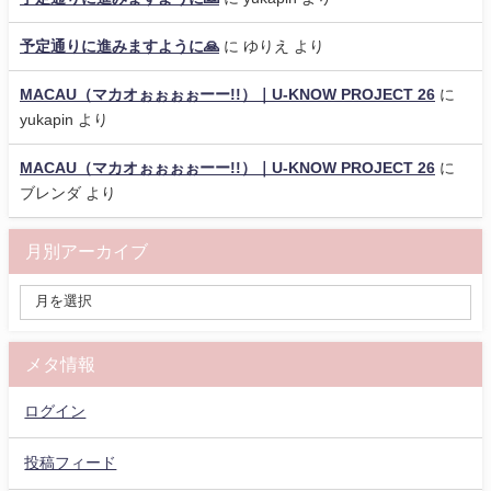
予定通りに進みますように🙏
に
ゆりえ
より
MACAU（マカオぉぉぉぉーー!!）｜U-KNOW PROJECT 26
に
yukapin
より
MACAU（マカオぉぉぉぉーー!!）｜U-KNOW PROJECT 26
に
ブレンダ
より
月別アーカイブ
メタ情報
ログイン
投稿フィード