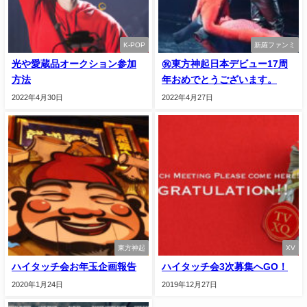
K-POP
新羅ファンミ
光や愛蔵品オークション参加
㊗東方神起日本デビュー17周
方法
年おめでとうございます。
2022年4月30日
2022年4月27日
東方神起
XV
ハイタッチ会お年玉企画報告
ハイタッチ会3次募集へGO！
2020年1月24日
2019年12月27日