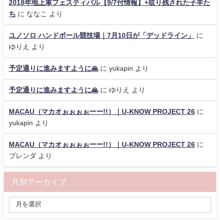
2018年地上軍フェスティバル【9/7付情報】+取り残された子羊た
ち
に
ななこ
より
ユノソロ ハンドボール競技場｜7月10日が「デッドライン」
に
ゆりえ
より
予定通りに進みますように🙏
に
yukapin
より
予定通りに進みますように🙏
に
ゆりえ
より
MACAU（マカオぉぉぉぉーー!!）｜U-KNOW PROJECT 26
に
yukapin
より
MACAU（マカオぉぉぉぉーー!!）｜U-KNOW PROJECT 26
に
ブレンダ
より
月別アーカイブ