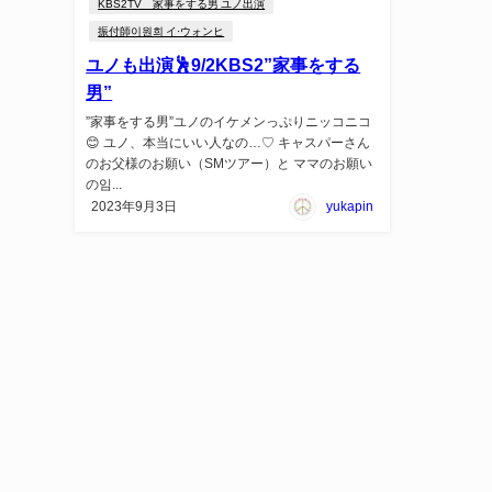
KBS2TV 家事をする男 ユノ出演
振付師이원희 イ·ウォンヒ
ユノも出演🕺9/2KBS2”家事をする
男”
”家事をする男”ユノのイケメンっぷりニッコニコ
😊 ユノ、本当にいい人なの…♡ キャスパーさん
のお父様のお願い（SMツアー）と ママのお願い
の임...
2023年9月3日
yukapin