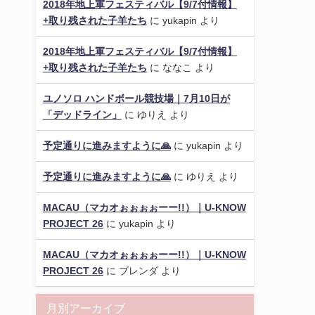
2018年地上軍フェスティバル【9/7付情報】
+取り残された子羊たち
に
yukapin
より
2018年地上軍フェスティバル【9/7付情報】
+取り残された子羊たち
に
ななこ
より
ユノソロ ハンドボール競技場｜7月10日が
「デッドライン」
に
ゆりえ
より
予定通りに進みますように🙏
に
yukapin
より
予定通りに進みますように🙏
に
ゆりえ
より
MACAU（マカオぉぉぉぉーー!!）｜U-KNOW
PROJECT 26
に
yukapin
より
MACAU（マカオぉぉぉぉーー!!）｜U-KNOW
PROJECT 26
に
ブレンダ
より
月別アーカイブ