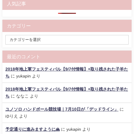
人気記事
カテゴリー
最近のコメント
2018年地上軍フェスティバル【9/7付情報】+取り残された子羊た
ち
に
yukapin
より
2018年地上軍フェスティバル【9/7付情報】+取り残された子羊た
ち
に
ななこ
より
ユノソロ ハンドボール競技場｜7月10日が「デッドライン」
に
ゆりえ
より
予定通りに進みますように🙏
に
yukapin
より