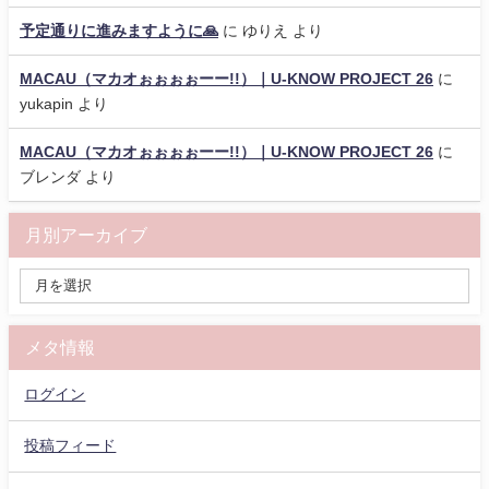
予定通りに進みますように🙏
に
ゆりえ
より
MACAU（マカオぉぉぉぉーー!!）｜U-KNOW PROJECT 26
に
yukapin
より
MACAU（マカオぉぉぉぉーー!!）｜U-KNOW PROJECT 26
に
ブレンダ
より
月別アーカイブ
メタ情報
ログイン
投稿フィード