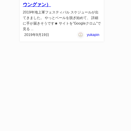
ウングァン）
2019年地上軍フェスティバル スケジュールが出
てきました。 やっとベールを脱ぎ始めて、 詳細
に手が届きそうです★ サイトを”Googleクロム”で
見る ...
2019年9月19日
yukapin