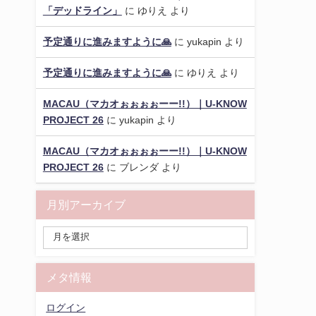
「デッドライン」
に
ゆりえ
より
予定通りに進みますように🙏
に
yukapin
より
予定通りに進みますように🙏
に
ゆりえ
より
MACAU（マカオぉぉぉぉーー!!）｜U-KNOW
PROJECT 26
に
yukapin
より
MACAU（マカオぉぉぉぉーー!!）｜U-KNOW
PROJECT 26
に
ブレンダ
より
月別アーカイブ
メタ情報
ログイン