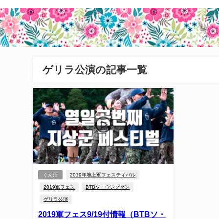
ゲリラ公演の記事一覧
ぐん活
2019年地上軍フェスティバル
2019軍フェス
BTBソ・ウングァン
ゲリラ公演
2019軍フェス9/19付情報（BTBソ・