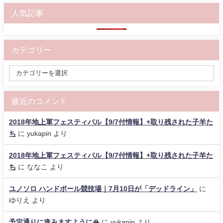
人気記事
カテゴリー
最近のコメント
2018年地上軍フェスティバル【9/7付情報】+取り残された子羊た
ち
に
yukapin
より
2018年地上軍フェスティバル【9/7付情報】+取り残された子羊た
ち
に
ななこ
より
ユノソロ ハンドボール競技場｜7月10日が「デッドライン」
に
ゆりえ
より
予定通りに進みますように🙏
に
yukapin
より