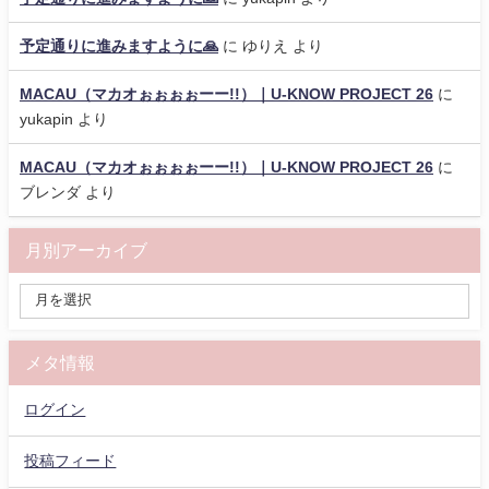
予定通りに進みますように🙏
に
ゆりえ
より
MACAU（マカオぉぉぉぉーー!!）｜U-KNOW PROJECT 26
に
yukapin
より
MACAU（マカオぉぉぉぉーー!!）｜U-KNOW PROJECT 26
に
ブレンダ
より
月別アーカイブ
メタ情報
ログイン
投稿フィード