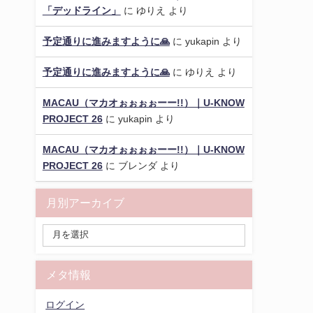
「デッドライン」
に
ゆりえ
より
予定通りに進みますように🙏
に
yukapin
より
予定通りに進みますように🙏
に
ゆりえ
より
MACAU（マカオぉぉぉぉーー!!）｜U-KNOW
PROJECT 26
に
yukapin
より
MACAU（マカオぉぉぉぉーー!!）｜U-KNOW
PROJECT 26
に
ブレンダ
より
月別アーカイブ
メタ情報
ログイン