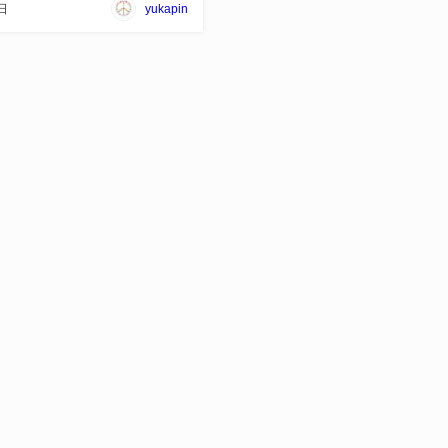
日
yukapin