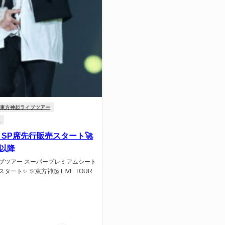
東方神起ライブツアー
席
! SP席先行販売スタート🚀
目以降
ブツアー スーパープレミアムシート
ート✨ 🎊東方神起 LIVE TOUR