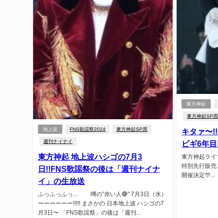
東方神起
東方神起SP
地上波
FNS歌謡祭2024
東方神起SP席
キタァ〜!
週刊ナイナイ
ビギ6年
東方神起 地上波ハシゴの7月3
東方神起ライ
特別先行販売スタ
日!!FNS歌謡祭の後は「週刊ナイナ
開催決定🎊...
イ」の生放送
ふっふっふっ… 噂の”赤い人🔴” 7月3日（水）
ーーーーーー!!!!! まさかの 日本地上波 ハシゴの7
月3日〜 「FNS歌謡祭」の後は「週刊...