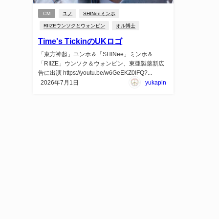
CM
ユノ
SHINeeミンホ
RIIZEウンソクとウォンビン
オル博士
Time's TickinのUKロゴ
「東方神起」ユンホ＆「SHINee」ミンホ＆
「RIIZE」ウンソク＆ウォンビン、東亜製薬新広
告に出演 https://youtu.be/w6GeEKZ0IFQ?...
2026年7月1日
yukapin