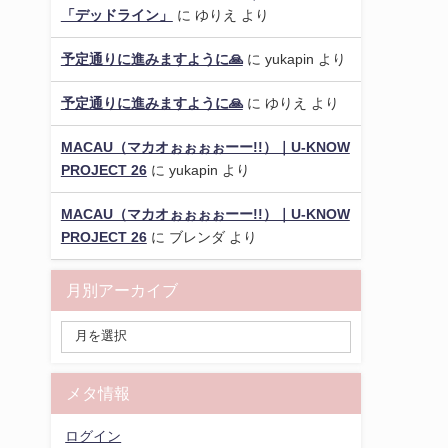
「デッドライン」
に
ゆりえ
より
予定通りに進みますように🙏
に
yukapin
より
予定通りに進みますように🙏
に
ゆりえ
より
MACAU（マカオぉぉぉぉーー!!）｜U-KNOW
PROJECT 26
に
yukapin
より
MACAU（マカオぉぉぉぉーー!!）｜U-KNOW
PROJECT 26
に
ブレンダ
より
月別アーカイブ
メタ情報
ログイン