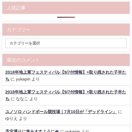
人気記事
カテゴリー
最近のコメント
2018年地上軍フェスティバル【9/7付情報】+取り残された子羊た
ち
に
yukapin
より
2018年地上軍フェスティバル【9/7付情報】+取り残された子羊た
ち
に
ななこ
より
ユノソロ ハンドボール競技場｜7月10日が「デッドライン」
に
ゆりえ
より
予定通りに進みますように🙏
に
yukapin
より