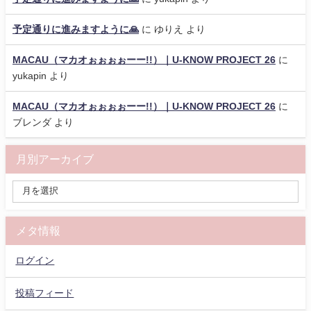
予定通りに進みますように🙏
に
ゆりえ
より
MACAU（マカオぉぉぉぉーー!!）｜U-KNOW PROJECT 26
に
yukapin
より
MACAU（マカオぉぉぉぉーー!!）｜U-KNOW PROJECT 26
に
ブレンダ
より
月別アーカイブ
メタ情報
ログイン
投稿フィード