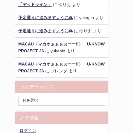
「デッドライン」
に
ゆりえ
より
予定通りに進みますように🙏
に
yukapin
より
予定通りに進みますように🙏
に
ゆりえ
より
MACAU（マカオぉぉぉぉーー!!）｜U-KNOW
PROJECT 26
に
yukapin
より
MACAU（マカオぉぉぉぉーー!!）｜U-KNOW
PROJECT 26
に
ブレンダ
より
月別アーカイブ
メタ情報
ログイン