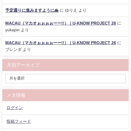
予定通りに進みますように🙏
に
ゆりえ
より
MACAU（マカオぉぉぉぉーー!!）｜U-KNOW PROJECT 26
に
yukapin
より
MACAU（マカオぉぉぉぉーー!!）｜U-KNOW PROJECT 26
に
ブレンダ
より
月別アーカイブ
メタ情報
ログイン
投稿フィード