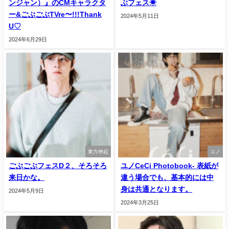
ンジャン）』のCMキャラクタ
ぶフェス☀
ー&ごぶごぶTVre〜!!!Thank
2024年5月11日
U♡
2024年6月29日
東方神起
ユノ
ごぶごぶフェスD２、そろそろ
ユノCeCi Photobook- 表紙が
来日かな。
違う場合でも、基本的には中
身は共通となります。
2024年5月9日
2024年3月25日