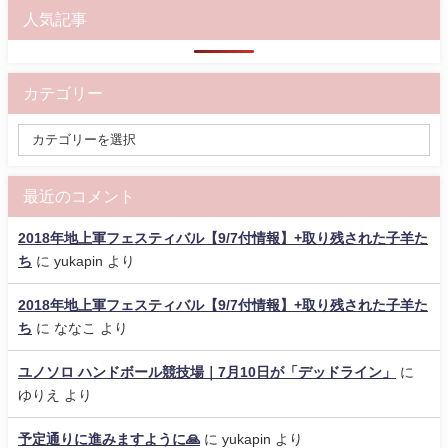
人気記事
カテゴリー
最近のコメント
2018年地上軍フェスティバル【9/7付情報】+取り残された子羊た
ち
に
yukapin
より
2018年地上軍フェスティバル【9/7付情報】+取り残された子羊た
ち
に
ななこ
より
ユノソロ ハンドボール競技場｜7月10日が「デッドライン」
に
ゆりえ
より
予定通りに進みますように🙏
に
yukapin
より