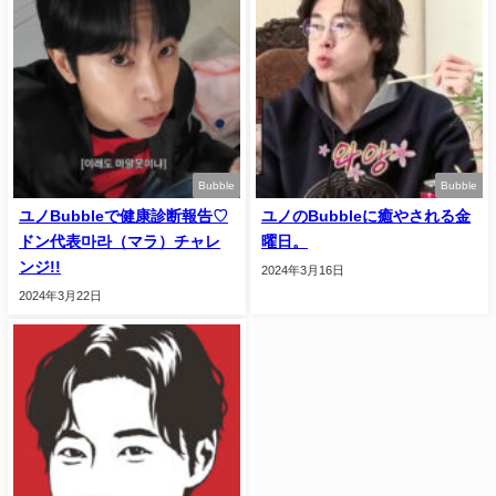
Bubble
Bubble
ユノBubbleで健康診断報告♡
ユノのBubbleに癒やされる金
ドン代表마라（マラ）チャレ
曜日。
ンジ!!
2024年3月16日
2024年3月22日