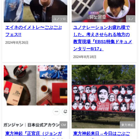
ユノソロ
ユノ
エイネのイメトレ〜ごぶごぶ
ユノナレーションお疲れ様で
フェス!!
した。考えさせられる地方の
教育現場『EBS1特集ドキュメ
2024年8月26日
ンタリー8/17』
2024年8月18日
CM
東方神起
東方神起『正官庄（ジョンガ
東方神起来日→今日はごぶご