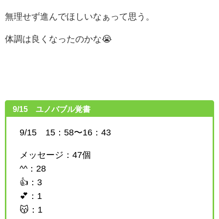
無理せず進んでほしいなぁって思う。
体調は良くなったのかな😭
9/15 ユノバブル覚書
9/15 15：58〜16：43
メッセージ：47個
^^：28
👍：3
💕：1
😽：1