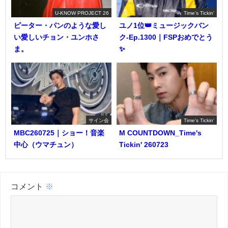
U-KNOW PROJECT 26
Time's Tickin'
ピーター・パンのような愛し
ユノ1位👑ミュージックバン
い愛しいチョン・ユンホさ
ク-Ep.1300｜FSPおめでとう
ま。
✨️
サイン会
Time's Tickin'
MBC260725｜ショー！音楽
M COUNTDOWN_Time's
中心（ウマチュン）
Tickin' 260723
コメント
※