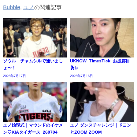
Bubble
,
ユノ
の関連記事
ソウル チャムシルで逢いまし
UKNOW_TimesTicki お披露目
ょ〜！
🕺✨️
2026年7月17日
2026年7月16日
ユノ始球式｜マウンドのイケメ
ユノ ダンスチャレンジ｜ドヨン
ン♡KIAタイガース_260704
とZOOM ZOOM