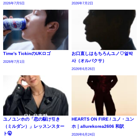
2026年7月5日
2026年7月2日
Time's TickinのUKロゴ
お口直しはもちろんユノ♡얼박
사（オルバクサ）
2026年7月1日
2026年6月26日
ユノユンホの「恋の駆け引き
HEARTS ON FIRE / ユノ・ユ​​ン
（ミルダン）」レッスンスター
ホ｜allurekorea2606 和訳
ト🤫
2026年6月24日