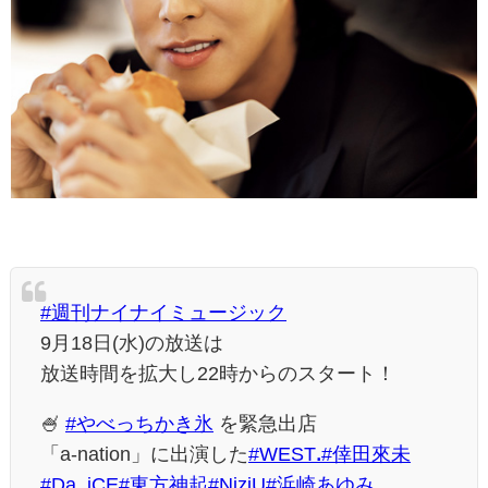
#週刊ナイナイミュージック
9月18日(水)の放送は
放送時間を拡大し22時からのスタート！
🍧
#やべっちかき氷
を緊急出店
「a-nation」に出演した
#WESTꓸ
#倖田來未
#Da_iCE
#東方神起
#NiziU
#浜崎あゆみ