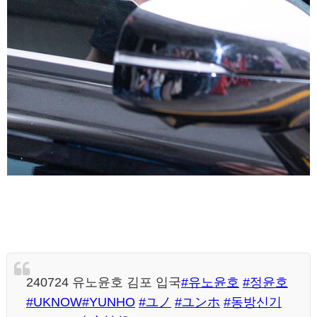
240724 유노윤호 김포 입국
#유노윤호
#정윤호
#UKNOW
#YUNHO
#ユノ
#ユンホ
#동방신기