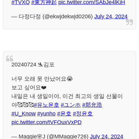
#TVXQ
#東方神起
pic.twitter.com/SAbJe4lKiH
— 다정다정 (@ekwjdekwjd0206)
July 24, 2024
20240724 🛬김포
너무 오래 못 만났어요😭
보고 싶어요❤️
내일은 내 생일이야, 이건 최고의 생일 선물이
야🥰🥰🥰
#유노윤호
#ユンホ
#郑允浩
#U_Know
#yunho
#윤호
#정윤호
pic.twitter.com/tVFOuxVxPD
— Maggie🌸J (@MMaggie726)
July 24, 2024