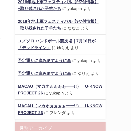
2018年地上軍フェスティバル【9/7付情報】
+取り残された子羊たち
に
yukapin
より
ブ
追
2018年地上軍フェスティバル【9/7付情報】
+取り残された子羊たち
に
ななこ
より
-
ユノソロ ハンドボール競技場｜7月10日が
「デッドライン」
に
ゆりえ
より
予定通りに進みますように🙏
に
yukapin
より
予定通りに進みますように🙏
に
ゆりえ
より
MACAU（マカオぉぉぉぉーー!!）｜U-KNOW
PROJECT 26
に
yukapin
より
MACAU（マカオぉぉぉぉーー!!）｜U-KNOW
PROJECT 26
に
ブレンダ
より
月別アーカイブ