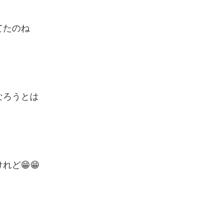
てたのね
なろうとは
ど😁😁