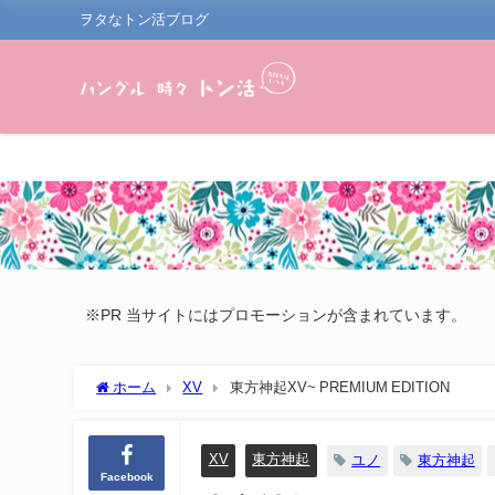
ヲタなトン活ブログ
※PR 当サイトにはプロモーションが含まれています。
ホーム
XV
東方神起XV~ PREMIUM EDITION
XV
東方神起
ユノ
東方神起
Facebook