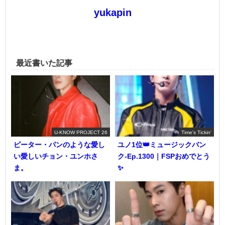
yukapin
最近書いた記事
U-KNOW PROJECT 26
Time's Tickin'
ピーター・パンのような愛し
ユノ1位👑ミュージックバン
い愛しいチョン・ユンホさ
ク-Ep.1300｜FSPおめでとう
ま。
✨️