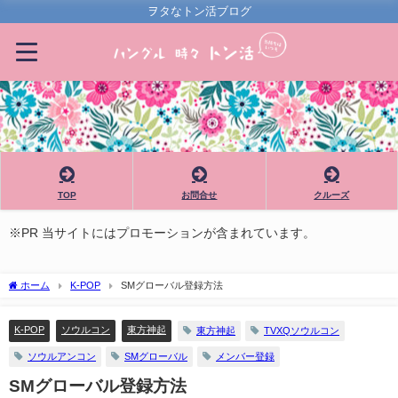
ヲタなトン活ブログ
TOP
お問合せ
クルーズ
※PR 当サイトにはプロモーションが含まれています。
ホーム
K-POP
SMグローバル登録方法
K-POP
ソウルコン
東方神起
東方神起
TVXQソウルコン
ソウルアンコン
SMグローバル
メンバー登録
SMグローバル登録方法