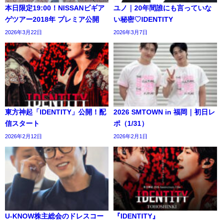
本日限定19:00！NISSANビギア
ユノ｜20年間誰にも言っていな
ゲツアー2018年 プレミア公開
い秘密♡IDENTITY
2026年3月22日
2026年3月7日
東方神起「IDENTITY」公開！配
2026 SMTOWN in 福岡｜初日レ
信スタート
ポ（1/31）
2026年2月12日
2026年2月1日
U-KNOW株主総会のドレスコー
『IDENTITY』