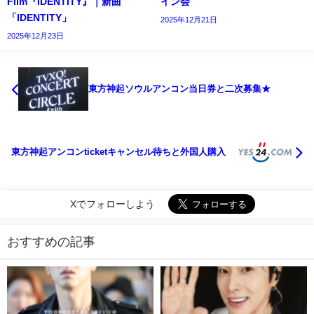
Film『IDENTITY』｜新曲
イン会
「IDENTITY」
2025年12月21日
2025年12月23日
東方神起ソウルアンコン当日券と二次募集★
東方神起アンコンticketキャンセル待ちと外国人購入
Xでフォローしよう
おすすめの記事