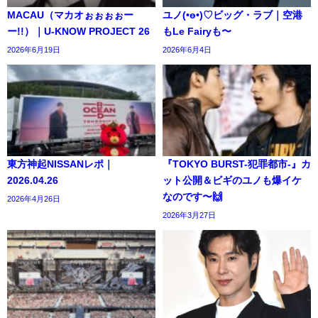
MACAU（マカオぉぉぉぉー
ユノ(•ө•)♡ビッグ・ラブ｜空港
ー!!）｜U-KNOW PROJECT 26
もLe Fairyも〜
2026年6月19日
2026年6月4日
東方神起NISSANレポ｜
『TOKYO BURST-犯罪都市-』カ
2026.04.26
ット公開＆ビギのユノも爆イケ
なのです〜🙌
2026年4月26日
2026年3月27日