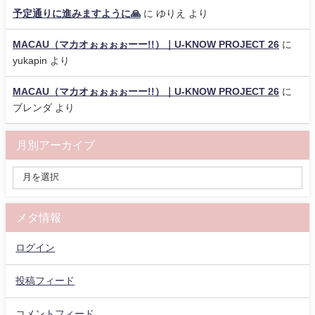
予定通りに進みますように🙏
に
ゆりえ
より
MACAU（マカオぉぉぉぉーー!!）｜U-KNOW PROJECT 26
に
yukapin
より
MACAU（マカオぉぉぉぉーー!!）｜U-KNOW PROJECT 26
に
ブレンダ
より
月別アーカイブ
メタ情報
ログイン
投稿フィード
コメントフィード