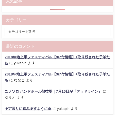
人気記事
カテゴリー
最近のコメント
2018年地上軍フェスティバル【9/7付情報】+取り残された子羊た
ち
に
yukapin
より
2018年地上軍フェスティバル【9/7付情報】+取り残された子羊た
ち
に
ななこ
より
ユノソロ ハンドボール競技場｜7月10日が「デッドライン」
に
ゆりえ
より
予定通りに進みますように🙏
に
yukapin
より