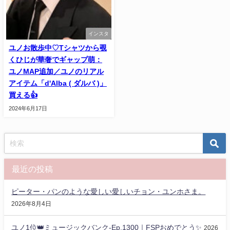
インスタ
ユノお散歩中♡Tシャツから覗
くひじが華奢でギャップ萌：
ユノMAP追加／ユノのリアル
アイテム「d'Alba ( ダルバ )」
買える👍
2024年6月17日
最近の投稿
ピーター・パンのような愛しい愛しいチョン・ユンホさま。
2026年8月4日
ユノ1位👑ミュージックバンク-Ep.1300｜FSPおめでとう✨️
2026