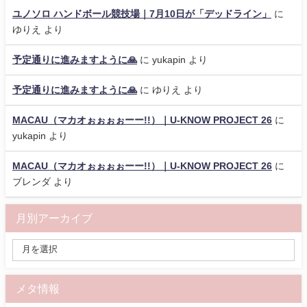
ユノソロ ハンドボール競技場｜7月10日が「デッドライン」
に
ゆりえ
より
予定通りに進みますように🙏
に
yukapin
より
予定通りに進みますように🙏
に
ゆりえ
より
MACAU（マカオぉぉぉぉーー!!）｜U-KNOW PROJECT 26
に
yukapin
より
MACAU（マカオぉぉぉぉーー!!）｜U-KNOW PROJECT 26
に
ブレンダ
より
月別アーカイブ
メタ情報