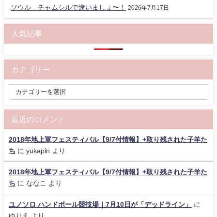
ソウル チャムシルで逢いましょ〜！
2026年7月17日
人気記事
カテゴリー
最近のコメント
2018年地上軍フェスティバル【9/7付情報】+取り残された子羊た
ち
に
yukapin
より
2018年地上軍フェスティバル【9/7付情報】+取り残された子羊た
ち
に
ななこ
より
ユノソロ ハンドボール競技場｜7月10日が「デッドライン」
に
ゆりえ
より