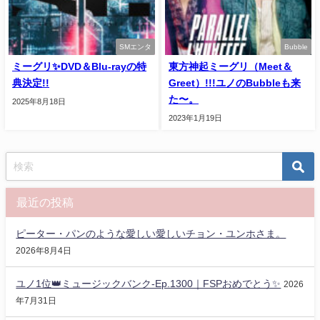
SMエンタ
Bubble
ミーグリ✨️DVD＆Blu-rayの特
東方神起ミーグリ（Meet＆
典決定!!
Greet）!!!ユノのBubbleも来
た〜。
2025年8月18日
2023年1月19日
最近の投稿
ピーター・パンのような愛しい愛しいチョン・ユンホさま。
2026年8月4日
ユノ1位👑ミュージックバンク-Ep.1300｜FSPおめでとう✨️
2026
年7月31日