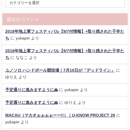
最近のコメント
2018年地上軍フェスティバル【9/7付情報】+取り残された子羊た
ち
に
yukapin
より
2018年地上軍フェスティバル【9/7付情報】+取り残された子羊た
ち
に
ななこ
より
ユノソロ ハンドボール競技場｜7月10日が「デッドライン」
に
ゆりえ
より
予定通りに進みますように🙏
に
yukapin
より
予定通りに進みますように🙏
に
ゆりえ
より
MACAU（マカオぉぉぉぉーー!!）｜U-KNOW PROJECT 26
に
yukapin
より