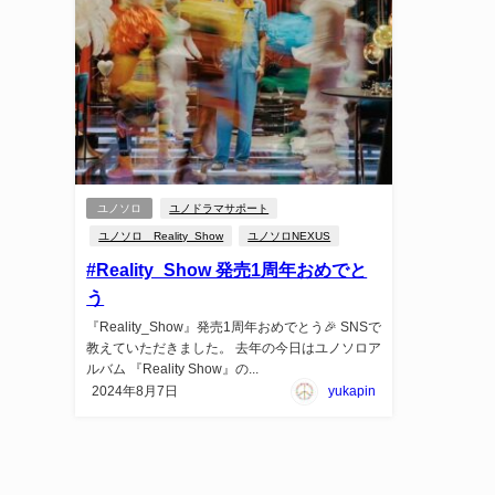
ユノソロ
ユノドラマサポート
ユノソロ Reality_Show
ユノソロNEXUS
#Reality_Show 発売1周年おめでと
う
『Reality_Show』発売1周年おめでとう🎉 SNSで
教えていただきました。 去年の今日はユノソロア
ルバム 『Reality Show』の...
2024年8月7日
yukapin