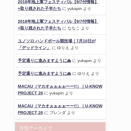
2018年地上軍フェスティバル【9/7付情報】
+取り残された子羊たち
に
yukapin
より
2018年地上軍フェスティバル【9/7付情報】
+取り残された子羊たち
に
ななこ
より
ユノソロ ハンドボール競技場｜7月10日が
「デッドライン」
に
ゆりえ
より
予定通りに進みますように🙏
に
yukapin
より
予定通りに進みますように🙏
に
ゆりえ
より
MACAU（マカオぉぉぉぉーー!!）｜U-KNOW
PROJECT 26
に
yukapin
より
MACAU（マカオぉぉぉぉーー!!）｜U-KNOW
PROJECT 26
に
ブレンダ
より
月別アーカイブ