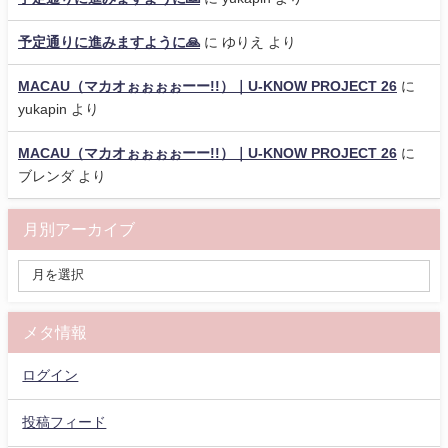
予定通りに進みますように🙏
に
ゆりえ
より
MACAU（マカオぉぉぉぉーー!!）｜U-KNOW PROJECT 26
に
yukapin
より
MACAU（マカオぉぉぉぉーー!!）｜U-KNOW PROJECT 26
に
ブレンダ
より
月別アーカイブ
メタ情報
ログイン
投稿フィード