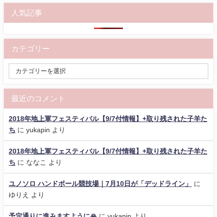
人気記事
カテゴリー
最近のコメント
2018年地上軍フェスティバル【9/7付情報】+取り残された子羊た
ち
に
yukapin
より
2018年地上軍フェスティバル【9/7付情報】+取り残された子羊た
ち
に
ななこ
より
ユノソロ ハンドボール競技場｜7月10日が「デッドライン」
に
ゆりえ
より
予定通りに進みますように🙏
に
yukapin
より