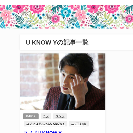
U KNOW Yの記事一覧
K-POP
ユノ
ユンホ
ユノソロアルバムU KNOW Y
ユノT-Style
ユノ『U KNOW Y』