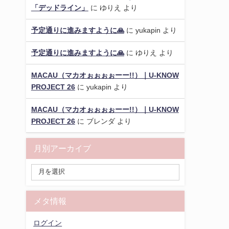
「デッドライン」
に
ゆりえ
より
予定通りに進みますように🙏
に
yukapin
より
予定通りに進みますように🙏
に
ゆりえ
より
MACAU（マカオぉぉぉぉーー!!）｜U-KNOW
PROJECT 26
に
yukapin
より
MACAU（マカオぉぉぉぉーー!!）｜U-KNOW
PROJECT 26
に
ブレンダ
より
月別アーカイブ
メタ情報
ログイン