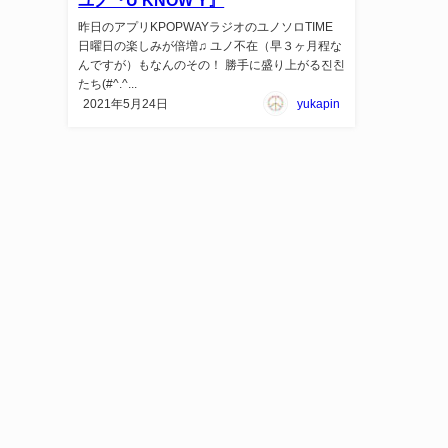
昨日のアプリKPOPWAYラジオのユノソロTIME
日曜日の楽しみが倍増♫ ユノ不在（早３ヶ月程な
んですが）もなんのその！ 勝手に盛り上がる진친
たち(#^.^...
2021年5月24日
yukapin