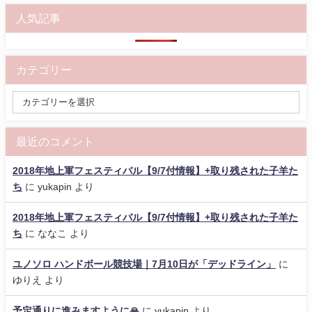
人気記事
カテゴリー
最近のコメント
2018年地上軍フェスティバル【9/7付情報】+取り残された子羊た
ち
に
yukapin
より
2018年地上軍フェスティバル【9/7付情報】+取り残された子羊た
ち
に
ななこ
より
ユノソロ ハンドボール競技場｜7月10日が「デッドライン」
に
ゆりえ
より
予定通りに進みますように🙏
に
yukapin
より