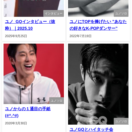
インタビュー
ユノソロ
ユノ_GQインタビュー（抜
ユノにTOPを捧げたい ”あなた
粋）｜2025.10
の好きなK-POPダンサー”
2025年9月25日
2022年7月19日
ユノソロ
ユノからの１通目の手紙
(#^.^#)
ユノソロ
2020年3月30日
ユノGQとハイタッチ会