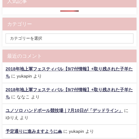
人気記事
カテゴリー
最近のコメント
2018年地上軍フェスティバル【9/7付情報】+取り残された子羊た
ち
に
yukapin
より
2018年地上軍フェスティバル【9/7付情報】+取り残された子羊た
ち
に
ななこ
より
ユノソロ ハンドボール競技場｜7月10日が「デッドライン」
に
ゆりえ
より
予定通りに進みますように🙏
に
yukapin
より