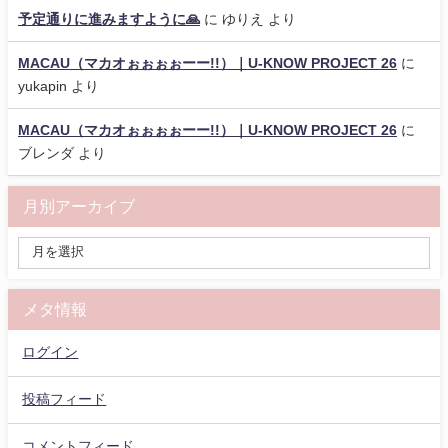
予定通りに進みますように🙏
に
ゆりえ
より
MACAU（マカオぉぉぉぉーー!!）｜U-KNOW PROJECT 26
に
yukapin
より
MACAU（マカオぉぉぉぉーー!!）｜U-KNOW PROJECT 26
に
ブレンダ
より
月別アーカイブ
メタ情報
ログイン
投稿フィード
コメントフィード