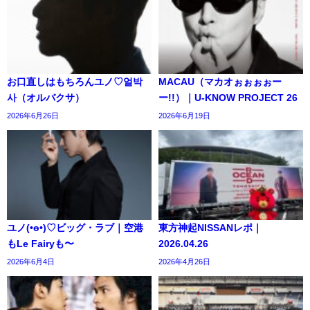
お口直しはもちろんユノ♡얼박
MACAU（マカオぉぉぉぉー
사（オルバクサ）
ー!!）｜U-KNOW PROJECT 26
2026年6月26日
2026年6月19日
ユノ(•ө•)♡ビッグ・ラブ｜空港
東方神起NISSANレポ｜
もLe Fairyも〜
2026.04.26
2026年6月4日
2026年4月26日