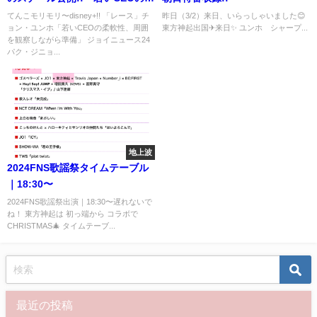
軟性、周囲を観察しながら準
てんこモリモリ〜disney+!! 「レース」チ
昨日（3/2）来日、いらっしゃいました😊
ョン・ユンホ「若いCEOの柔軟性、周囲
東方神起出国✈来日✨️ ユンホ シャープ...
備」
を観察しながら準備」 ジョイニュース24
パク・ジニョ...
地上波
2024FNS歌謡祭タイムテーブル
｜18:30〜
2024FNS歌謡祭出演｜18:30〜遅れないで
ね！ 東方神起は 初っ端から コラボで
CHRISTMAS🎄 タイムテーブ...
最近の投稿