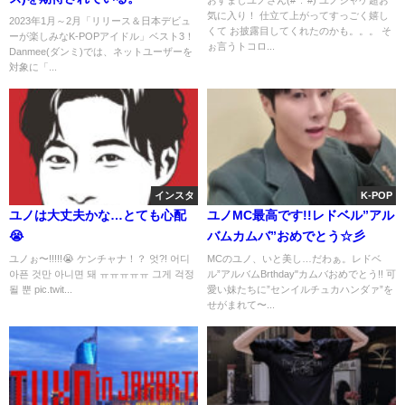
気に入り！ 仕立て上がってすっごく嬉し
2023年1月～2月「リリース＆日本デビュ
くて お披露目してくれたのかも。。。 そ
ーが楽しみなK-POPアイドル」ベスト3！
ぉ言うトコロ...
Danmee(ダンミ)では、ネットユーザーを
対象に「...
インスタ
K-POP
ユノは大丈夫かな…とても心配
ユノMC最高です!!レドベル”アル
😭
バムカムバ”おめでとう☆彡
ユノぉ〜!!!!!😭 ケンチャナ！？ 엇?! 어디
MCのユノ、いと美し…だわぁ。レドベ
아픈 것만 아니면 돼 ㅠㅠㅠㅠㅠ 그게 걱정
ル”アルバムBrthday"カムバおめでとう!! 可
될 뿐 pic.twit...
愛い妹たちに”センイルチュカハンダァ”を
せがまれて〜...