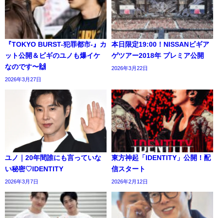
『TOKYO BURST-犯罪都市-』カ
本日限定19:00！NISSANビギア
ット公開＆ビギのユノも爆イケ
ゲツアー2018年 プレミア公開
なのです〜🙌
2026年3月22日
2026年3月27日
ユノ｜20年間誰にも言っていな
東方神起「IDENTITY」公開！配
い秘密♡IDENTITY
信スタート
2026年3月7日
2026年2月12日