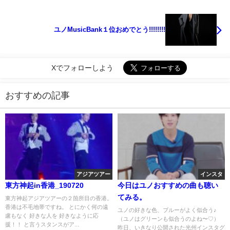
ユノMusicBank１位おめでとう!!!!!!!!
Xでフォローしよう
おすすめの記事
アジアツアー
インスタ
東方神起in香港_190720
今日はユノおすすめの曲も聴い
てみる。
東方神起アジアツアーの２箇所目の香港。
香港は不毛地帯ですね。 とにかく何の遠
ユノの好きな色、ブルーがよく似合う♪
慮もなく 好きな人を 好きなように応
（ユノはグリーンも似合うのよね〜♡）
援！！ と言うスタンスがア...
昨日、いきなり公開された光州インスタグ