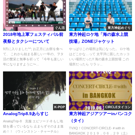
ぐん活
東方神起めぐり
2018年地上軍フェスティバル前
東方神起ロケ地「海の森水上競
夜祭とタクシーについて
技場」ZONEジャケット
9月に入りました^^; お正月にお餅を食べ
やっぱりこの場所は気になった。 ロケ地
て、 これから始まる新しい一年の、ヲタ
はどこかな…って 太平洋に面したカッコ
活の繁栄と無事を祈って 『今年も楽しい
いい場所だった!! 海の森水上競技場 この
年になりますように〜...
場所だったら リラッ...
K-POP
CIRCLEタイコン
AnalogTrip8.9あらすじ
東方神起アジアツアーinバンコク
（タイ）
AnalogTrip-8 克服 エピソード-8 もし地
獄を通っているなら 止まらずそのまま進
TVXQ！CONCERT-CIRCLE-＃with in
め！！ （ウィンストン・チャーチル）
BANGKOK ２０１９．０６．２９（土）