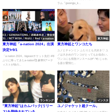
ラム『gwangju_k...
a-nation
東方神起
東方神起「a-nation 2024」出演
東方神起とワンコたち
決定✨9/1
ユノとチャンミン ふたりとも犬好き♡ ユ
ノは大きめのワンコがとってもお似合い。
「a-nation 2024」bigeastチケット先行 4年
ワンコにも情熱マンスール(#^.^#) じゃれ
ぶりに帰ってきたa-nation🥰 豪華9アーテ
る姿が愛情た...
ィストが味の...
ランキング
インスタ
”東方神起”はカムバック(リリー
ユノジャケット超クール。
ス)を期待されている。
おすましユノさん(#^.^#) ユノジャケ超お