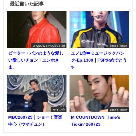
最近書いた記事
U-KNOW PROJECT 26
Time's Tickin'
ピーター・パンのような愛し
ユノ1位👑ミュージックバン
い愛しいチョン・ユンホさ
ク-Ep.1300｜FSPおめでとう
ま。
✨️
サイン会
Time's Tickin'
MBC260725｜ショー！音楽
M COUNTDOWN_Time's
中心（ウマチュン）
Tickin' 260723