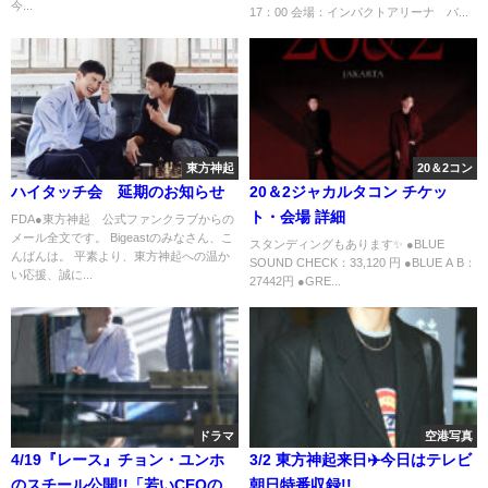
今...
17：00 会場：インパクトアリーナ バ...
東方神起
20＆2コン
ハイタッチ会 延期のお知らせ
20＆2ジャカルタコン チケッ
ト・会場 詳細
FDA●東方神起 公式ファンクラブからの
メール全文です。 Bigeastのみなさん、こ
スタンディングもあります✨ ●BLUE
んばんは。 平素より、東方神起への温か
SOUND CHECK：33,120 円 ●BLUE A B：
い応援、誠に...
27442円 ●GRE...
ドラマ
空港写真
4/19『レース』チョン・ユンホ
3/2 東方神起来日✈️今日はテレビ
のスチール公開!!「若いCEOの柔
朝日特番収録!!