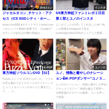
20＆2コン
インスタ
ジャカルタコン_チケット・アク
5/8東方神起ファンミレポ２日目
セス（ICE BSDシティ・ホー
第１部とユノのインスタ
ル）
ticket.com登録 ●チケットサイトticket.com
ユノがインスタUPしてくれました(#^.^#)
へのメンバー登録が必要です。 Googleア
この投稿をInstagramで見る
カウントがあれば大概の登録は ...
yunho(@yunho2154)がシェアした投稿 ...
K-POP
ユノソロ
東方神起ソウルコンDVD【02】
ユノ、情熱と癒やしのナレーシ
ョン👍K-POPダンサー”ユノ３
Puzzle ユノソロ VCRからのソロ。 ソウル
の空も暮れてきてステージのライティング
位”26,250票獲得!!
ユノのナレーション、情熱と癒やしの声👍
と レッドオーシャンがキレイに輝きだし
ドキュメンタリー「地域を越えて世界へ、
て。。 ス...
大韓民国のグローバル教育」 ユノの声っ
て低温...