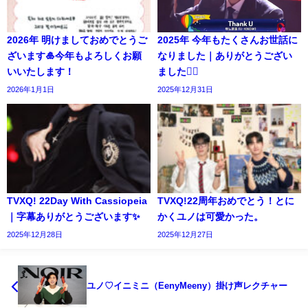
2026年 明けましておめでとうご
2025年 今年もたくさんお世話に
ざいます🎍今年もよろしくお願
なりました｜ありがとうござい
いいたします！
ました🙇‍♀️
2026年1月1日
2025年12月31日
TVXQ! 22Day With Cassiopeia
TVXQ!22周年おめでとう！とに
｜字幕ありがとうございます✨️
かくユノは可愛かった。
2025年12月28日
2025年12月27日
ユノ♡イニミニ（EenyMeeny）掛け声レクチャー