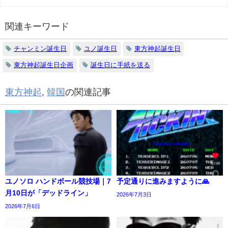
関連キーワード
チャンミン誕生日
ユノ誕生日
東方神起誕生日
東方神起誕生日企画
誕生日に手紙を送る
東方神起
,
韓国
の関連記事
ユノソロ ハンドボール競技場｜7
予定通りに進みますように🙏
月10日が「デッドライン」
2026年7月3日
2026年7月6日