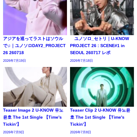
アジアを巡ってラストはソウル
ユノソロ_セトリ｜U-KNOW
で♫｜ユノソロDAY2_PROJECT
PROJECT 26 : SCENE#1 in
26 260718
SEOUL 260717 レポ
2026年7月19日
2026年7月18日
Teaser Image 2 U-KNOW 유노
Teaser Clip 2 U-KNOW 유노윤
윤호 The 1st Single 【Time's
호 The 1st Single 【Time's
Tickin'】
Tickin'】
2026年7月9日
2026年7月8日