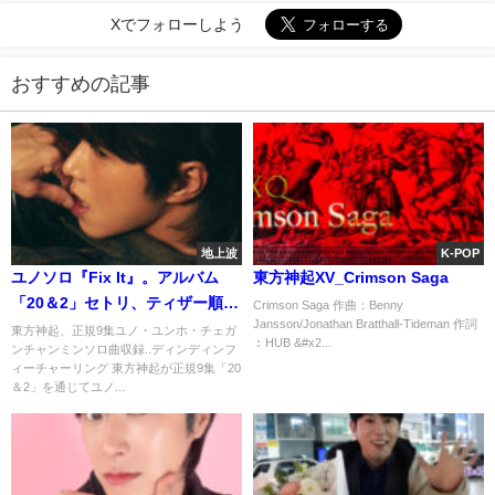
Xでフォローしよう
おすすめの記事
地上波
K-POP
ユノソロ『Fix It』。アルバム
東方神起XV_Crimson Saga
「20＆2」セトリ、ティザー順次
Crimson Saga 作曲：Benny
Jansson/Jonathan Bratthall-Tideman 作詞
公開中♬
東方神起、正規9集ユノ・ユンホ・チェガ
︰HUB &#x2...
ンチャンミンソロ曲収録..ディンディンフ
ィーチャーリング 東方神起が正規9集「20
＆2」を通じてユノ...