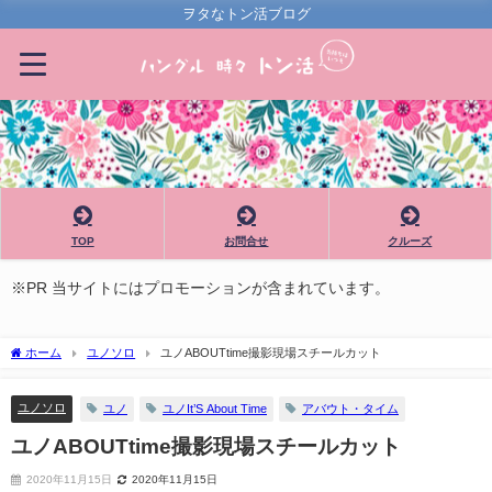
ヲタなトン活ブログ
TOP
お問合せ
クルーズ
※PR 当サイトにはプロモーションが含まれています。
ホーム
ユノソロ
ユノABOUTtime撮影現場スチールカット
ユノソロ
ユノ
ユノIt’S About Time
アバウト・タイム
ユノABOUTtime撮影現場スチールカット
2020年11月15日
2020年11月15日