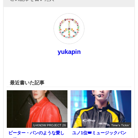
yukapin
最近書いた記事
U-KNOW PROJECT 26
Time's Tickin'
ピーター・パンのような愛し
ユノ1位👑ミュージックバン