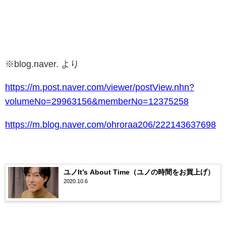
※blog.naver. より
https://m.post.naver.com/viewer/postView.nhn?
volumeNo=29963156&memberNo=12375258
https://m.blog.naver.com/ohroraa206/222143637698
ユノIt’s About Time（ユノの時間をお買上げ）
2020.10.6