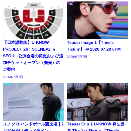
【日本語翻訳】U-KNOW
Teaser Image 1【Time's
PROJECT 26 : SCENE#1 in
Tickin'】 ➫ 2026.07.20 6PM
SEOUL 公演会場の変更および追
2026年7月7日
加チケットオープン（発売）の
ご案内
2026年7月7日
ユノソロ ハンドボール競技場｜7
Teaser Clip 1 U-KNOW 유노윤
月10日が「デッドライン」
호 The 1st Single 【Time's