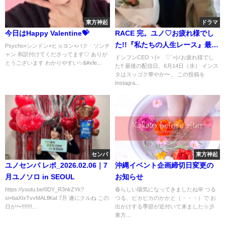
東方神起
ドラマ
今日はHappy Valentine💝
RACE 完。ユノ♡お疲れ様でし
た!!『私たちの人生レース』最後
Psycho×シンドン×ヒョヨン×パクㆍソンチ
ャン 和訳付けてくださってます♡ ありが
の撮影ビハインド✨
ドンフンCEOヽ(=´▽`=)ﾉお疲れ様でし
とうございます わかりやすい✨&#xfe...
た!! 最後の配信日、6月14日（水） インス
タはスッゴク華やか〜。 この投稿を
Instagra...
センパ
東方神起
ユノセンパ レポ_2026.02.06｜7
沖縄イベント企画締切日変更の
月ユノソロ in SEOUL
お知らせ
https://youtu.be/0DY_R3nkZYk?
春らしい陽気になってきましたね🌸 つる
si=baXIxTvvMALflKaI 7月 遂にクルね この
つる、ピカピカのかかと（・・・）で お
日が〜!!!!!!!...
出かけする季節が近付いて来ました☆彡
東方...