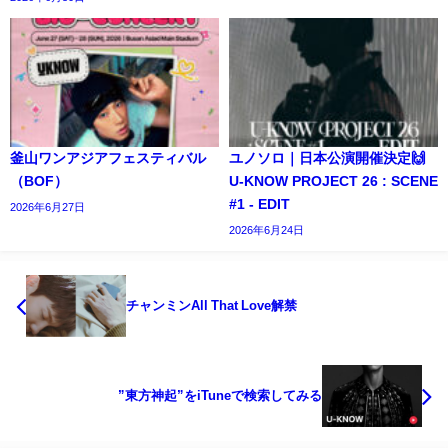
釜山ワンアジアフェスティバル
ユノソロ｜日本公演開催決定🙌
（BOF）
U-KNOW PROJECT 26 : SCENE
#1 - EDIT
2026年6月27日
2026年6月24日
チャンミンAll That Love解禁
”東方神起”をiTuneで検索してみる