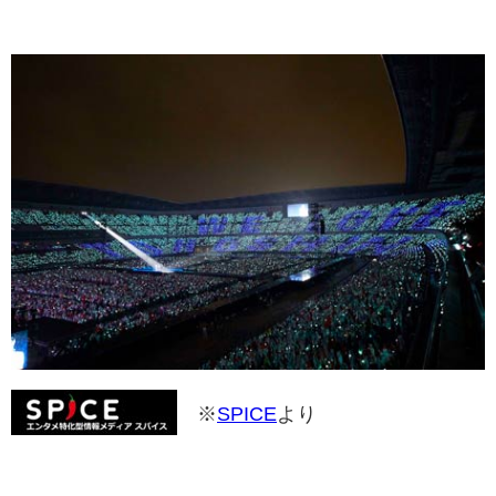
※
SPICE
より