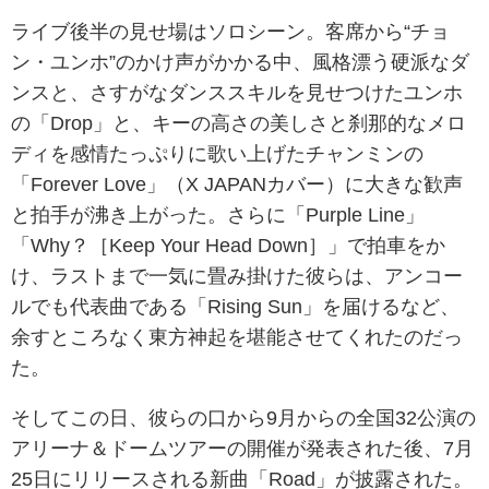
ライブ後半の見せ場はソロシーン。客席から“チョ
ン・ユンホ”のかけ声がかかる中、風格漂う硬派なダ
ンスと、さすがなダンススキルを見せつけたユンホ
の「Drop」と、キーの高さの美しさと刹那的なメロ
ディを感情たっぷりに歌い上げたチャンミンの
「Forever Love」（X JAPANカバー）に大きな歓声
と拍手が沸き上がった。さらに「Purple Line」
「Why？［Keep Your Head Down］」で拍車をか
け、ラストまで一気に畳み掛けた彼らは、アンコー
ルでも代表曲である「Rising Sun」を届けるなど、
余すところなく東方神起を堪能させてくれたのだっ
た。
そしてこの日、彼らの口から9月からの全国32公演の
アリーナ＆ドームツアーの開催が発表された後、7月
25日にリリースされる新曲「Road」が披露された。